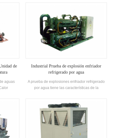
acidad de
enfriamiento. Requiere una gama completa de
marca bien
modelos para cumplir con los requisitos de
mponentes.
diferentes capacidades de enfriamiento y
Shell-and-
temperatura Requisitos. Marca: H'stars
dores.
 Unidad de
Industrial Prueba de explosión enfriador
atura
refrigerado por agua
 de aguas
A prueba de explosiones enfriador refrigerado
Calor
por agua tiene las características de la
a caliente
explosión a prueba de explosiones, mayor
sa de baños,
seguridad, llena de aceite, llena de aceite,
a y otros
rellenas de arena, sin chispas, macetas y
or de las
herméticas, etc., que es adecuado
horrando
paraAmbiente de espacio interior auto-cerrado
mbiente.
con mezcla de gases explosivos en el aire
0% En
entamiento