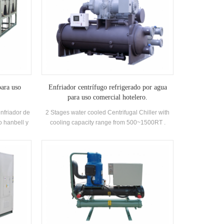
para uso
Enfriador centrífugo refrigerado por agua
para uso comercial hotelero.
enfriador de
2 Stages water cooled Centrifugal Chiller with
o hanbell y
cooling capacity range from 500~1500RT .
a clientes
Centrifugal chiller is so reliable, so high-
on fácil
performing, so future-proof that once it’s
installed, you may never have to think about it
again. Low maintance cost.