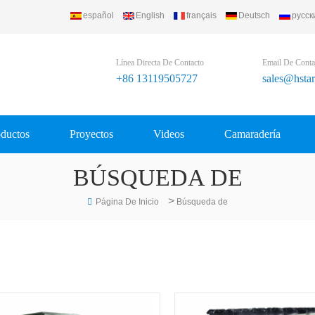
español
English
français
Deutsch
русск
Línea Directa De Contacto
Email De Conta
+86 13119505727
sales@hsta
ductos
Proyectos
Videos
Camaradería
BÚSQUEDA DE
>
Página De Inicio
Búsqueda de