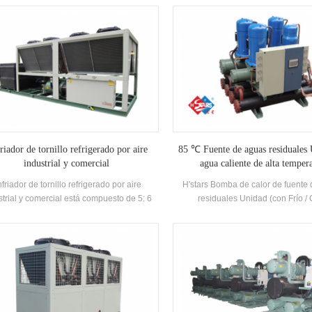
ricado alta eficiencia Evaporador de tipo
circulante de acuerdo con la cap
undado, R22 y R134A refrigerante. La
enfriamiento, con compresores de 
eración de calor se puede configurar en
conocidos y control electrónico co
n de las necesidades térmicas del cliente.
Está equipado con alta eficiencia 
idad tiene 39 especificaciones estándar.
tube Condensadores y Evapora
riador de tornillo refrigerado por aire
85 ℃ Fuente de aguas residuales
industrial y comercial
agua caliente de alta temper
friador de tornillo refrigerado por aire
H'stars Bomba de calor de fuente
strial y comercial está compuesto de 5: 6
residuales Unidad (con Frío / 
ficiencia Compresor de tornillo Alta calidad
recuperación) Es un equipo de agu
ensador y evaporador, y equipado con
desarrollado y producido para la ca
Nombre de marca Control eléctrico
piscina de aguas termales, piscin
Componentes, que se puede utilizar
lugares de baño, extrayendo el cal
mpliamente en diferentes industrias.
aguas residuales domésticas, a
energía y protegiendo el medio a
Energía El ahorro es 30% ~ 5
comparación con el método de cal