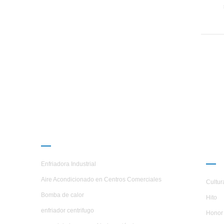
despla
forma
tube 
de
PRODUCTOS
AC
H.S
Enfriadora Industrial
Aire Acondicionado en Centros Comerciales
Cultur
Bomba de calor
Hito
enfriador centrifugo
Honor