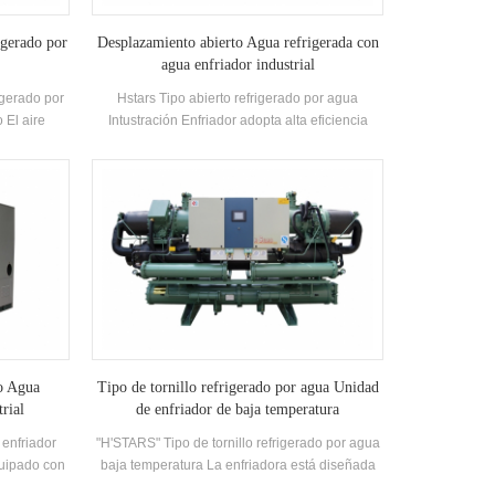
igerado por
Desplazamiento abierto Agua refrigerada con
agua enfriador industrial
igerado por
Hstars Tipo abierto refrigerado por agua
 El aire
Intustración Enfriador adopta alta eficiencia
ondicionado
Compresor y componentes de control
iamente en
electrónico, equipados con excelente
. Los
condensador de enfriamiento y Evaporador
ete tienen
iento fuerte.
icaciones
riamiento
ca: Hstars
25.7kw ~
staurante,
o aire
to Agua
Tipo de tornillo refrigerado por agua Unidad
trial
de enfriador de baja temperatura
 enfriador
"H'STARS" Tipo de tornillo refrigerado por agua
quipado con
baja temperatura La enfriadora está diseñada
 de agua
para refrigeración, refrigeración e industrial