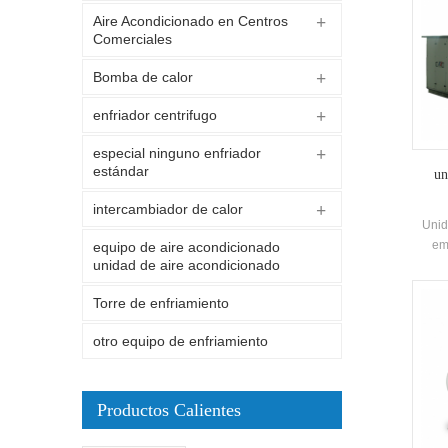
Aire Acondicionado en Centros
Comerciales
Bomba de calor
enfriador centrifugo
especial ninguno enfriador
estándar
un
intercambiador de calor
Unid
em
equipo de aire acondicionado
unidad de aire acondicionado
fábr
ofrece
Torre de enfriamiento
l
automó
otro equipo de enfriamiento
edif
protec
Productos Calientes