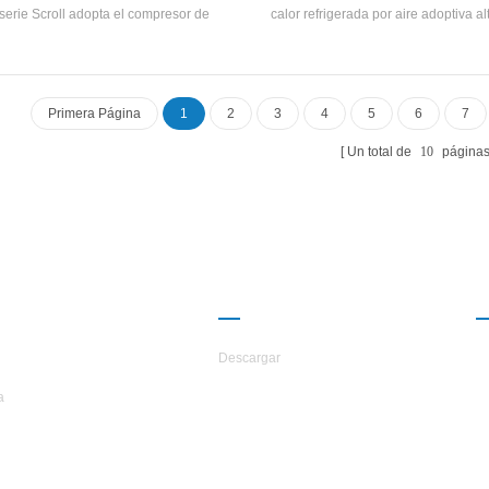
serie Scroll adopta el compresor de
calor refrigerada por aire adoptiva al
zamiento cerrado, desarrolla y fabrica de
Compresor de desplazamiento com
 independiente alta eficiencia Shell-and-
cerrado, Auto-desarrollado y fabri
Intercambiador de calor y intercambiador
eficiencia Shell-and-tube Interca
 calor de bobina, adopta R22 y R407c
calor y intercambiador de calor d
Primera Página
1
2
3
4
5
6
7
refrigerantes
utilizando R22, R134A, R407C ref
Un total de
10
página
ERCA DE
CAMARADERÍA
TARS
Descargar
a