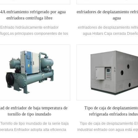
4A enfriamiento refrigerado por agua
enfriadores de desplazamiento refr
enfriadora centrífuga libre
agua
Enfriado hidráulicamente enfriador
enfriadores de desplazamiento refr
ífugoLos principales componentes de los
agua Hstars Caja cerrada Diseño
adores centrífugos están semicerrado dos
acondicionado es un tipo de aire ac
s Compresores centrífugos, tipo rociado
de tipo dividido, que se usa ampl
alling-Film) Evaporadores, sistemas de
hogares y pequeñas oficinas
culación de líquidos refrigerantes, Tipo de
acondicionadores de aire del gabin
h Economizadores y troncos de placa de
las ventajas de la alta potencia y el v
icio Dispositivos. Aplicaciones: Se utiliza
PODER. La unidad tiene 8 especif
principalmente en sistemas de aire
estándar y entrada de agua de enf
ondicionado central y enfriamiento del
Temperatura. Rango 21-35 °C. Mar
proceso industrial
enfriamientoCapacidad Range: 
147.7kw Aplicaciones: Fábrica, re
centro comercial, oficina y otr
acondicionado Sistemas.
ad de enfriador de baja temperatura de
Tipo de caja de desplazamien
tornillo de tipo inundado
refrigerada enfriadora indus
Tornillo de tipo inundado de la serie baja
Tipo de caja de desplazamiento El
eratura Enfriador adopta alta eficiencia
industrial enfriado con agua está e
TORNILLO Compresor, Auto-desarrollado
un tanque de agua y una bomba