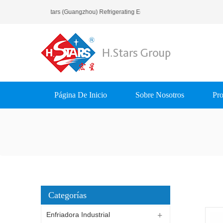
Bienvenido A H.Stars (Guangzhou) Refrigerating Equipment Group Ltd..
Página De Inicio
Sobre Nosotros
Pro
Categorías
Enfriadora Industrial