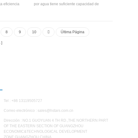
ta eficiencia
por agua tiene suficiente capacidad de
pletamente
enfriamiento, alta eficiencia, fácil limpieza y
cado alta
mantenimiento, y la calificación de eficiencia
mbiador de
energética es 4-2. Capacidad de enfriamiento
e bobina,
RANGO: 21500 kcal a 113400 kcal (10HP ~
8
9
10
Última Página
rigerante
45HP), adecuado para oficinas pequeñas y
medianas, talleres de fábrica, hoteles, villas, etc
s
CONTÁCTENOS
Tel : +86 13119505727
Correo electrónico :
sales@hstars.com.cn
Dirección : NO.1 GUOYUAN 4 TH RD.,THE NORTHERN PART
OF THE EASTERN SECTION OF GUANGZHOU
ECONOMIC&TECHNOLOGICAL DEVELOPMENT
ZONE,GUANGZHOU,CHINA