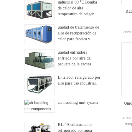
industrial 90 ℃ Bomba
de calor de alta
R13
temperatura de origen
dural
unidad de tratamiento de
centr
aire de recuperación de
enfri
calor para fábrica y
polo
hospital
(F
unidad enfriadora
recir
enfriada por aire del
flas
paquete de la azotea
orif
Enfriador refrigerado por
ac
aire para uso industrial.
air handling unit system
Unid
40std 
temp
R134A enfriamiento
DUAL-
refrigerado por agua