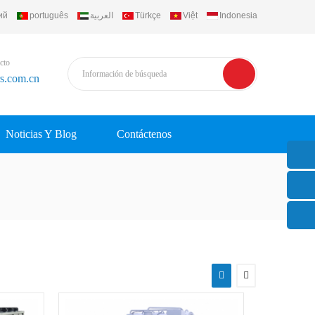
ий
português
العربية
Türkçe
Việt
Indonesia
cto
rs.com.cn
Noticias Y Blog
Contáctenos