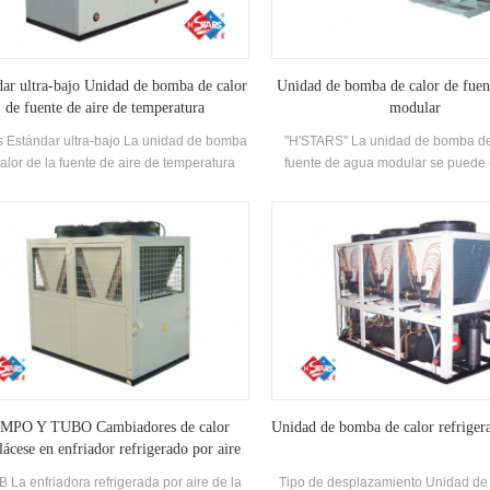
convencional, que puede reducir
medida la operación. Cost
dar ultra-bajo Unidad de bomba de calor
Unidad de bomba de calor de fuen
de fuente de aire de temperatura
modular
s Estándar ultra-bajo La unidad de bomba
"H'STARS" La unidad de bomba de
alor de la fuente de aire de temperatura
fuente de agua modular se puede 
iona de manera estable en el entorno de
refrigeración y calefacción, y p
~ 43, utilizando aire como fuente de calor,
reemplazado por una máquina. El
e descargan contaminantes, y 55 ° C El
puede reemplazar la caldera origina
caliente está preparada para satisfacer la
acondicionado Sistema; La capa
anda de agua caliente entre 35-55 ° C.
enfriamiento es suficiente, la eficien
nción de calefacción, adecuada para
la limpieza y el mantenimiento son fá
nistro de aire directo o radiación de piso
calificación de eficiencia energéti
Calefacción.
nivel.
MPO Y TUBO Cambiadores de calor
Unidad de bomba de calor refrigera
ácese en enfriador refrigerado por aire
 La enfriadora refrigerada por aire de la
Tipo de desplazamiento Unidad d