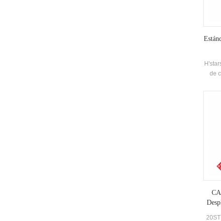
Están
H'star
de c
func
-25 ℃ 
no s
agua 
dem
Fu
sumi
CA
Despl
20STB