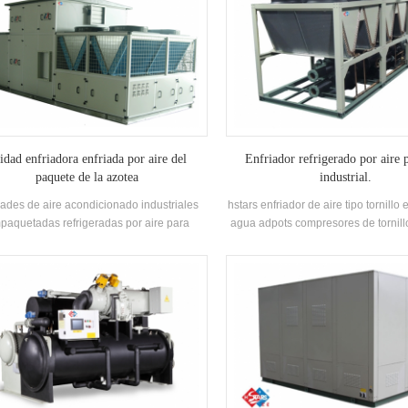
idad enfriadora enfriada por aire del
Enfriador refrigerado por aire 
paquete de la azotea
industrial.
ades de aire acondicionado industriales
hstars enfriador de aire tipo tornillo 
paquetadas refrigeradas por aire para
agua adpots compresores de tornill
icas eléctricas / químicas / textilesh.stars
recuperación de calor opcional par
 soluciones para la industria farmacéutica,
para uso industrial. Alta calidad c
a industria electrónica, la industria del
manejo.
vil, la industria de impresión y alimentos,
icios comerciales, tratamiento de COV y
ción del medio ambiente, calidad del aire
interior, ventilación marina