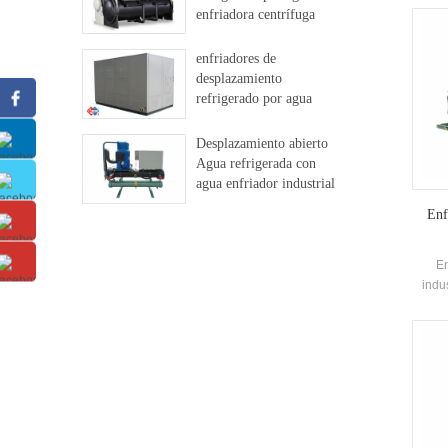
yfab
enfriadora centrífuga
in
libre
recup
enfriadores de
funció
desplazamiento
La un
refrigerado por agua
Desplazamiento abierto
Agua refrigerada con
agua enfriador industrial
Enf
En
indu
alta e
Cond
a