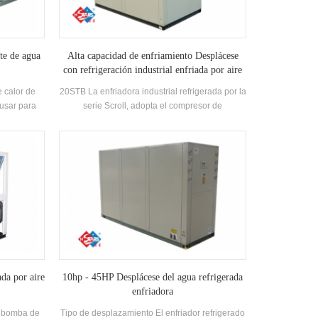
 en gran
o.
te de agua
Alta capacidad de enfriamiento Desplácese
con refrigeración industrial enfriada por aire
 calor de
20STB La enfriadora industrial refrigerada por la
usar para
serie Scroll, adopta el compresor de
uede ser
desplazamiento completo, desarrollado alta
 sistema
eficiencia Intercambiador de calor de cáscara y
l y el aire
tubo, utilizando R22, R407C Refrigerante, grado
cidad de
de eficiencia energética hasta 2 niveles
cia es alta,
ciles, y la
ca es 5-1.
da por aire
10hp - 45HP Desplácese del agua refrigerada
enfriadora
e bomba de
Tipo de desplazamiento El enfriador refrigerado