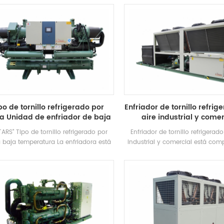
ontrol electrónico, equipados con
desarrollado yfabricado alta ef
lente condensador de enfriamiento y
Evaporador de tipo inundado, R
Evaporador
refrigerante. La recuperación de
puede configurar en función
necesidades térmicas del cliente
tiene 39 especificaciones es
po de tornillo refrigerado por
Enfriador de tornillo refrig
a Unidad de enfriador de baja
aire industrial y comer
temperatura
TARS" Tipo de tornillo refrigerado por
Enfriador de tornillo refrigerado
 baja temperatura La enfriadora está
industrial y comercial está com
ada para refrigeración, refrigeración e
5: 6 alta eficiencia Compresor d
trial enfriamiento. Requiere una gama
Alta calidad Condensador y eva
eta de modelos para cumplir con los
equipado con Nombre de marca
uisitos de diferentes capacidades de
eléctrico Componentes, que s
riamiento y temperatura Requisitos.
utilizar ampliamente en dife
Marca: H'stars
industrias.