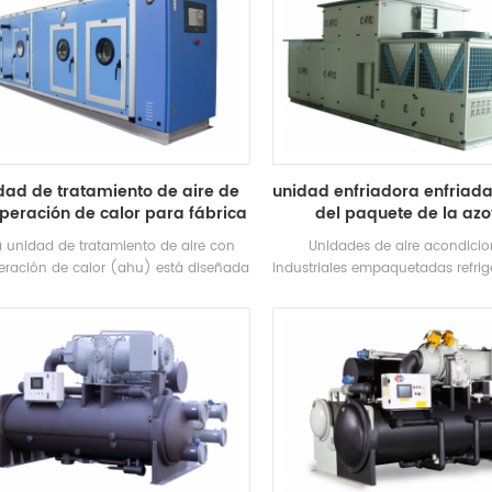
dad de tratamiento de aire de
unidad enfriadora enfriada
peración de calor para fábrica
del paquete de la az
y hospital
a unidad de tratamiento de aire con
Unidades de aire acondici
eración de calor (ahu) está diseñada
industriales empaquetadas refri
 fábricas / hospitales con múltiples
aire para fábricas eléctricas / 
ciones de enfriamiento, calefacción,
textilesh.stars ofrece solucione
midificación, deshumidificación y
industria farmacéutica, la in
purificación de aire.
electrónica, la industria del aut
industria de impresión y alimentos
comerciales, tratamiento de
protección del medio ambiente, 
aire interior, ventilación m