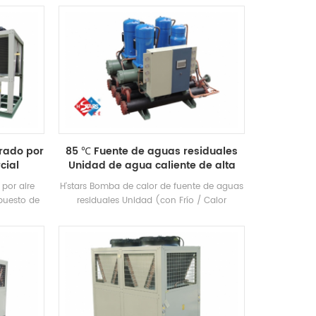
iciencia
bomba de agua circulante de acuerdo con
22 y R134A
la capacidad de enfriamiento, con
 calor se
compresores de marca bien conocidos y
 de las
control electrónico componentes. Está
. La unidad
equipado con alta eficiencia Shell-and-
tándar.
tube Condensadores y Evaporadores.
erado por
85 ℃ Fuente de aguas residuales
cial
Unidad de agua caliente de alta
temperatura
 por aire
H'stars Bomba de calor de fuente de aguas
puesto de
residuales Unidad (con Frío / Calor
e tornillo
recuperación) Es un equipo de agua
porador, y
caliente desarrollado y producido para la
 Control
casa de baños, piscina de aguas termales,
e puede
piscina y otros lugares de baño,
rentes
extrayendo el calor de las aguas residuales
domésticas, ahorrando energía y
protegiendo el medio ambiente. Energía El
ahorro es 30% ~ 50% En comparación con