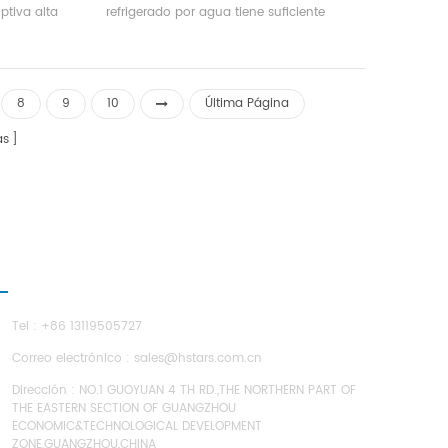
ptiva alta
refrigerado por agua tiene suficiente
azamiento
capacidad de enfriamiento, alta eficiencia,
sarrollado
fácil limpieza y mantenimiento, y la
l-and-tube
calificación de eficiencia energética es 4-2.
rcambiador
Capacidad de enfriamiento RANGO: 21500
8
9
10
Última Página
22, R134A,
kcal a 113400 kcal (10HP ~ 45HP),
adecuado para oficinas pequeñas y
as
medianas, talleres de fábrica, hoteles, villas,
etc
CONTÁCTENOS
Tel : +86 13119505727
Correo electrónico :
sales@hstars.com.cn
Dirección : NO.1 GUOYUAN 4 TH RD.,THE NORTHERN PART OF
THE EASTERN SECTION OF GUANGZHOU
ECONOMIC&TECHNOLOGICAL DEVELOPMENT
ZONE,GUANGZHOU,CHINA