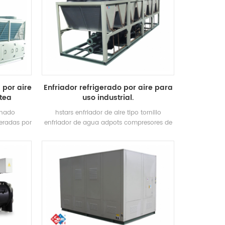
 por aire
Enfriador refrigerado por aire para
otea
uso industrial.
onado
hstars enfriador de aire tipo tornillo
geradas por
enfriador de agua adpots compresores de
químicas /
tornillo hanbell y recuperación de calor
s para la
opcional para clientes para uso industrial.
dustria
Alta calidad con fácil manejo.
omóvil, la
, edificios
 COV y
calidad del
arina