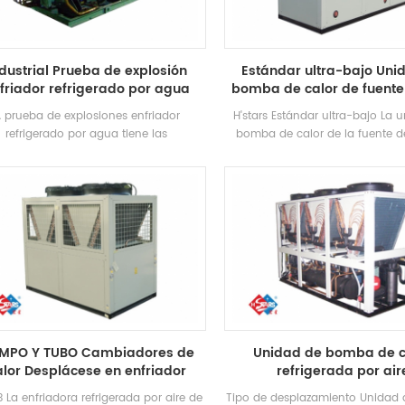
dustrial Prueba de explosión
Estándar ultra-bajo Uni
friador refrigerado por agua
bomba de calor de fuente
de temperatura
 prueba de explosiones enfriador
H'stars Estándar ultra-bajo La 
refrigerado por agua tiene las
bomba de calor de la fuente d
terísticas de la explosión a prueba de
temperatura funciona de maner
losiones, mayor seguridad, llena de
en el entorno de -25 ℃ ~ 43, util
, llena de aceite, rellenas de arena, sin
como fuente de calor, no se d
as, macetas y herméticas, etc., que es
contaminantes, y 55 ° C El agua
ecuado paraAmbiente de espacio
está preparada para satisfacer 
ior auto-cerrado con mezcla de gases
de agua caliente entre 35-55 ° 
explosivos en el aire
de calefacción, adecuada para 
de aire directo o radiación d
Calefacción.
MPO Y TUBO Cambiadores de
Unidad de bomba de c
alor Desplácese en enfriador
refrigerada por air
refrigerado por aire
 La enfriadora refrigerada por aire de
Tipo de desplazamiento Unidad