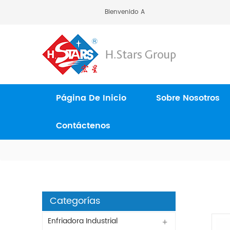
Bienvenido A H.Stars (Guangzhou) Ref
Página De Inicio
Sobre Nosotros
Contáctenos
Categorías
Enfriadora Industrial