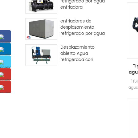
refrigerado por agua
c
enfriadora
exce
centrífuga libre
enfriadores de
desplazamiento
refrigerado por agua
Desplazamiento
abierto Agua
refrigerada con
agua enfriador
Ti
industrial
agu
"H'S
agua
diseñ
indus
compl
req
enf