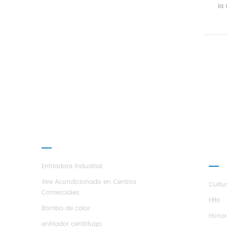
la 
de
fa
efic
de
bobi
PRODUCTOS
AC
H.S
Enfriadora Industrial
Aire Acondicionado en Centros
Cultu
Comerciales
Hito
Bomba de calor
Hono
enfriador centrifugo