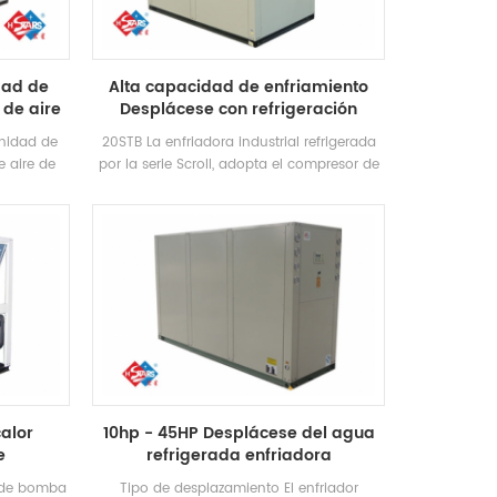
el método de calentamiento convencional,
que puede reducir en gran medida la
operación. Costo.
dad de
Alta capacidad de enfriamiento
 de aire
Desplácese con refrigeración
industrial enfriada por aire
unidad de
20STB La enfriadora industrial refrigerada
e aire de
por la serie Scroll, adopta el compresor de
a estable
desplazamiento completo, desarrollado
izando aire
alta eficiencia Intercambiador de calor de
escargan
cáscara y tubo, utilizando R22, R407C
 caliente
Refrigerante, grado de eficiencia energética
la demanda
hasta 2 niveles
C. Función
suministro
e piso
alor
10hp - 45HP Desplácese del agua
e
refrigerada enfriadora
 de bomba
Tipo de desplazamiento El enfriador