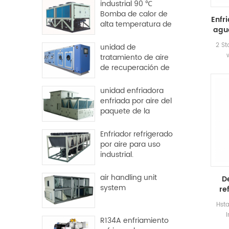
industrial 90 ℃
Bomba de calor de
Enfr
alta temperatura de
agua
origen dural
2 St
unidad de
tratamiento de aire
50
de recuperación de
rel
calor para fábrica y
pro
hospital
unidad enfriadora
nev
enfriada por aire del
paquete de la
azotea
Enfriador refrigerado
por aire para uso
industrial.
air handling unit
D
system
re
Hsta
R134A enfriamiento
efic