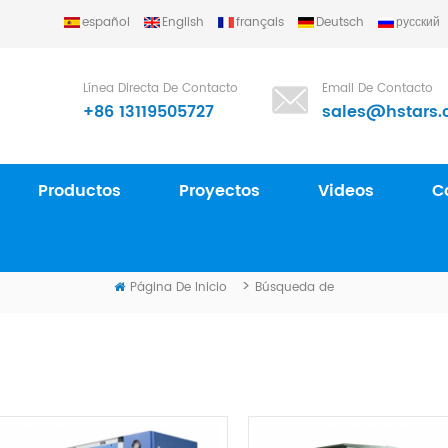
español
English
français
Deutsch
русский
rigerating Equipment Group Ltd..
Línea Directa De Contacto
Email De Contacto
+86 13119505727
sales@hstars.
Productos
Proyectos
Videos
C
BÚSQUEDA DE
>
Página De Inicio
Búsqueda de