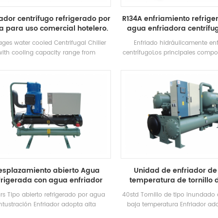
iador centrífugo refrigerado por
R134A enfriamiento refrige
 para uso comercial hotelero.
agua enfriadora centrífug
ages water cooled Centrifugal Chiller
Enfriado hidráulicamente enf
with cooling capacity range from
centrífugoLos principales comp
0~1500RT . Centrifugal chiller is so
los enfriadores centrífugos 
iable, so high-performing, so future-
semicerrado dos polos Comp
of that once it’s installed, you may
centrífugos, tipo rociado (Fall
er have to think about it again. Low
Evaporadores, sistemas de recirc
maintance cost.
líquidos refrigerantes, Tipo d
Economizadores y troncos de 
orificio Dispositivos. Aplicaciones:
principalmente en sistemas d
acondicionado central y enfria
proceso industrial
esplazamiento abierto Agua
Unidad de enfriador de
frigerada con agua enfriador
temperatura de tornillo 
industrial
inundado
rs Tipo abierto refrigerado por agua
40std Tornillo de tipo inundado d
Intustración Enfriador adopta alta
baja temperatura Enfriador ad
iencia Compresor y componentes de
eficiencia DUAL-TORNILLO Compre