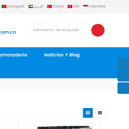
português
العربية
Türkçe
Việt
Indonesia
com.cn
amaradería
Noticias Y Blog