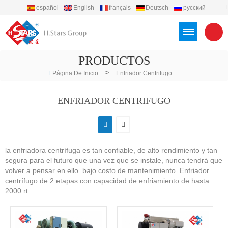
español
English
français
Deutsch
русский
português
العربية
Türkçe
Việt
Indonesia
PRODUCTOS
>
Página De Inicio
Enfriador Centrifugo
ENFRIADOR CENTRIFUGO
la enfriadora centrífuga es tan confiable, de alto rendimiento y tan
segura para el futuro que una vez que se instale, nunca tendrá que
volver a pensar en ello. bajo costo de mantenimiento. Enfriador
centrífugo de 2 etapas con capacidad de enfriamiento de hasta
2000 rt.