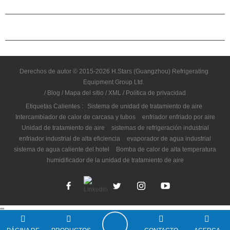
CAMARADERÍA
CONTÁCTENOS
Derechos de autor © 2015-2026 H.Stars (Guangzhou) Refrigerating
Equipment Group Ltd.
/
Blog
/
Mapa del sitio
/
XML
/
Política de privacidad
Etiquetas Calientes :
Sistema de unidad de tratamiento de aire
Intercambiador de calor de carcasa y tubos
enfriador enfriado por aire
Unidad de tratamiento de aire
sistemas de refrigeración industrial
enfriador industrial de alta eficiencia
evaporador de agua industrial
sistema de agua caliente del hotel
Bomba de calor de alta temperatura
humidificador de la unidad de tratamiento de aire
"
"