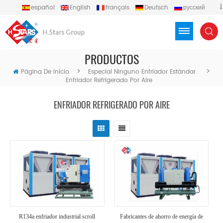
español
English
français
Deutsch
русский
português
العربية
Türkçe
Việt
Indonesia
PRODUCTOS
>
>
Página De Inicio
Especial Ninguno Enfriador Estándar
Enfriador Refrigerado Por Aire
ENFRIADOR REFRIGERADO POR AIRE
R134a enfriador industrial scroll
Fabricantes de ahorro de energía de