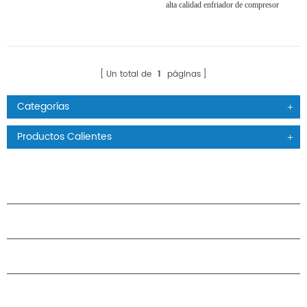
alta calidad enfriador de compresor
scroll refrigerado por aire
Un total de
1
páginas
Categorías
Productos Calientes
PRODUCTOS
ACERCA DE H.STARS
CAMARADERÍA
CONTÁCTENOS