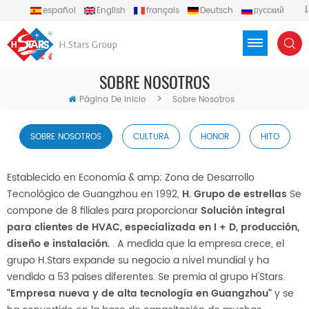
español
English
français
Deutsch
русский
português
العربية
Türkçe
Việt
Indonesia
SOBRE NOSOTROS
>
Página De Inicio
Sobre Nosotros
SOBRE NOSOTROS
CULTURA
HONOR
HITO
Establecido en Economía & amp; Zona de Desarrollo
Tecnológico de Guangzhou en 1992,
H.
Grupo de estrellas
Se
compone de 8 filiales para proporcionar
Solución integral
para clientes de HVAC, especializada en I + D, producción,
diseño e instalación.
. A medida que la empresa crece, el
grupo H.Stars expande su negocio a nivel mundial y ha
vendido a 53 países diferentes. Se premia al grupo H'Stars.
"Empresa nueva y de alta tecnología en Guangzhou"
y se