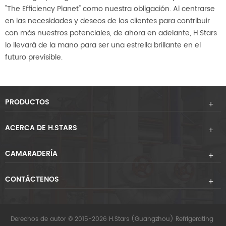
"The Efficiency Planet" como nuestra obligación. Al centrarse
en las necesidades y deseos de los clientes para contribuir
con más nuestros potenciales, de ahora en adelante, H.Stars
lo llevará de la mano para ser una estrella brillante en el
futuro previsible.
PRODUCTOS
ACERCA DE H.STARS
CAMARADERÍA
CONTÁCTENOS
Derechos de autor © 2015-2026 H.Stars (Guangzhou) Refrigerating