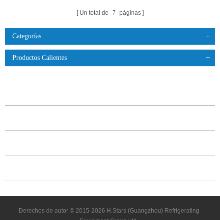
Un total de
7
páginas
Categorías
Productos Calientes
PRODUCTOS
ACERCA DE H.STARS
CAMARADERÍA
CONTÁCTENOS
Derechos de autor © 2015-2026 H.Stars (Guangzhou) Refrigerating