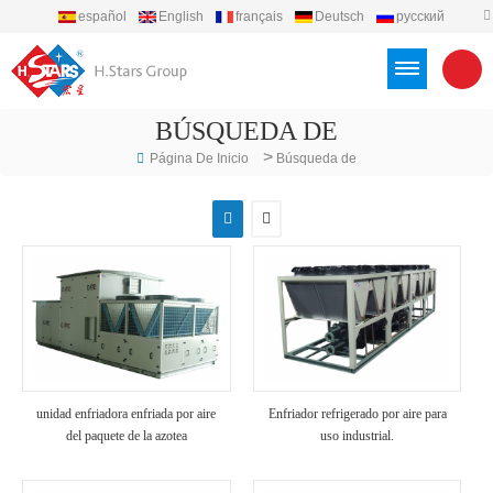
español
English
français
Deutsch
русский
português
العربية
Türkçe
Việt
Indonesia
BÚSQUEDA DE
>
Página De Inicio
Búsqueda de
unidad enfriadora enfriada por aire
Enfriador refrigerado por aire para
del paquete de la azotea
uso industrial.