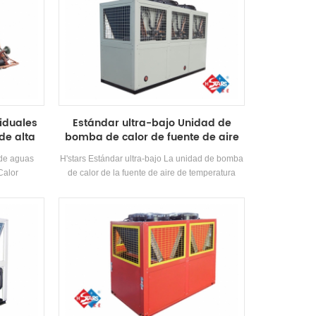
iduales
Estándar ultra-bajo Unidad de
de alta
bomba de calor de fuente de aire
de temperatura
 de aguas
H'stars Estándar ultra-bajo La unidad de bomba
Calor
de calor de la fuente de aire de temperatura
a caliente
funciona de manera estable en el entorno de
sa de baños,
-25 ℃ ~ 43, utilizando aire como fuente de calor,
a y otros
no se descargan contaminantes, y 55 ° C El
or de las
agua caliente está preparada para satisfacer la
horrando
demanda de agua caliente entre 35-55 ° C.
mbiente.
Función de calefacción, adecuada para
0% En
suministro de aire directo o radiación de piso
entamiento
Calefacción.
 en gran
o.