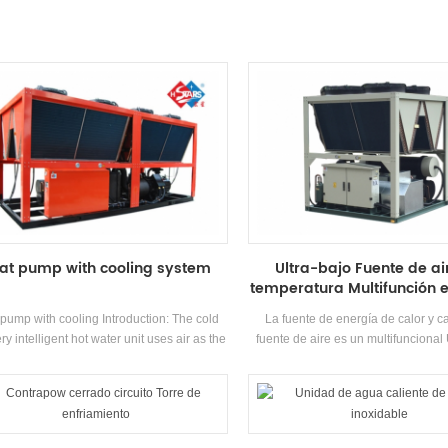
at pump with cooling system
Ultra-bajo Fuente de ai
temperatura Multifunción e
pump with cooling Introduction: The cold
La fuente de energía de calor y ca
ry intelligent hot water unit uses air as the
fuente de aire es un multifunciona
-level heat source to produce hot water,
aire acondicionado, que tiene tres 
ch is energy-efficient, environmentally
de trabajo de refrigeración, calefac
ndly, and recycles waste cold discharged
caliente. Producción. Se puede
ing the heating process through a cold
automáticamente de acuerdo c
ecovery unit to improve overall energy
temperatura ambiente y la deman