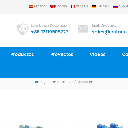
español
English
français
Deutsch
русск
Línea Directa De Contacto
Email De Contacto
+86 13119505727
sales@hstars.
Productos
Proyectos
Videos
Ca
BÚSQUEDA DE
>
Página De Inicio
Búsqueda de