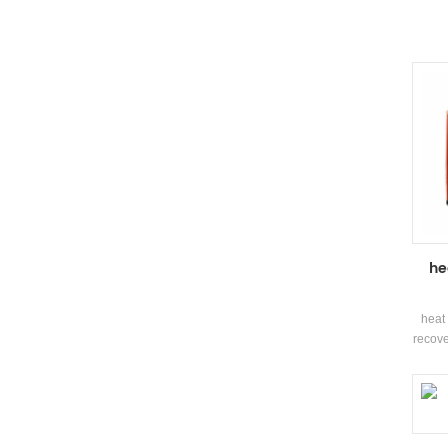
he
heat 
recove
low
whi
frie
dur
r