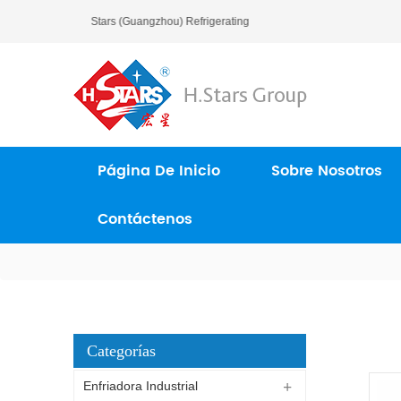
Bienvenido A H.Stars (Guangzhou) Refrigerating Equipment Group Ltd..
Página De Inicio
Sobre Nosotros
Contáctenos
Categorías
Enfriadora Industrial