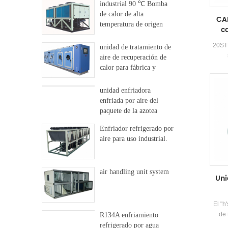
industrial 90 ℃ Bomba
de calor de alta
CA
temperatura de origen
c
dural
20STB
unidad de tratamiento de
aire de recuperación de
despla
calor para fábrica y
forma
hospital
tube 
unidad enfriadora
de
enfriada por aire del
paquete de la azotea
Enfriador refrigerado por
aire para uso industrial.
air handling unit system
Uni
El "h
de 
R134A enfriamiento
unidad
refrigerado por agua