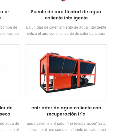
alor
Fuente de aire Unidad de agua
e
caliente inteligente
e bomba de
La unidad de calentamiento de agua inteligente
ta eficiencia
utiliza el aire como la fuente de calor baja para
pletamente
hacer agua caliente, que es ahorro de energía,
cado alta
eficiente y ambientalmente amigable.
mbiador de
e bobina,
rigerante
lor de
enfriador de agua caliente con
 seco
recuperación fría
 de agua de
agua caliente enfriador (frío recuperación) Está
mplir con el
utilizando el aire como una fuente de calor baja
vierno y
para producir el calor. Agua. Ahorro de energía,