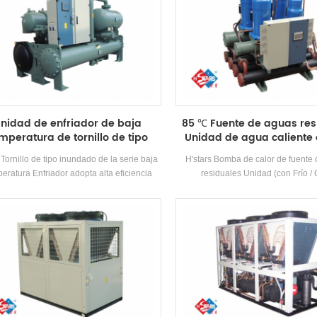
nidad de enfriador de baja
85 ℃ Fuente de aguas res
mperatura de tornillo de tipo
Unidad de agua caliente 
inundado
temperatura
Tornillo de tipo inundado de la serie baja
H'stars Bomba de calor de fuente
eratura Enfriador adopta alta eficiencia
residuales Unidad (con Frío / 
TORNILLO Compresor, Auto-desarrollado
recuperación) Es un equipo de agu
ricado alta eficiencia Evaporador de tipo
desarrollado y producido para la ca
undado, R22 y R134A refrigerante. La
piscina de aguas termales, piscin
eración de calor se puede configurar en
lugares de baño, extrayendo el cal
n de las necesidades térmicas del cliente.
aguas residuales domésticas, a
idad tiene 39 especificaciones estándar.
energía y protegiendo el medio a
Energía El ahorro es 30% ~ 5
comparación con el método de cal
convencional, que puede reducir
medida la operación. Cost