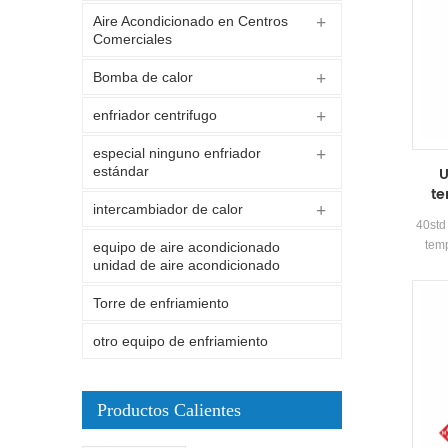
Aire Acondicionado en Centros
Comerciales
Bomba de calor
enfriador centrifugo
especial ninguno enfriador
U
estándar
te
intercambiador de calor
40std 
temp
equipo de aire acondicionado
unidad de aire acondicionado
DUAL-
yfab
Torre de enfriamiento
in
recup
otro equipo de enfriamiento
funció
La un
Productos Calientes