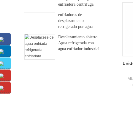
el c
enfriadora centrífuga
entre 
libre
enfriadores de
El pr
desplazamiento
refrigerado por agua
acon
Desplazamiento abierto
Agua refrigerada con
agua enfriador industrial
Unid
Alt
in
Compr
hast
impre