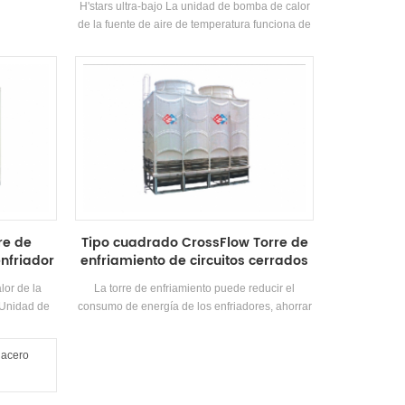
H'stars ultra-bajo La unidad de bomba de calor
de la fuente de aire de temperatura funciona de
manera estable en el entorno de -25 ℃ ~ 43,
utilizando aire como fuente de calor, no se
descargan contaminantes, y 55 ℃ El agua
caliente está preparada para satisfacer la
demanda de agua caliente entre 35-55 ℃.
Cuenta con función de calefacción y es
adecuado para suministro de aire directo o
radiación de piso Calefacción.
re de
Tipo cuadrado CrossFlow Torre de
nfriador
enfriamiento de circuitos cerrados
lor de la
La torre de enfriamiento puede reducir el
l Unidad de
consumo de energía de los enfriadores, ahorrar
condiciones
energía, garantizar el funcionamiento eficiente
ción y agua
de los enfriadores, y es adecuado para una
 cambiar
variedad de climas. Pequeño tamaño, bajo en
on la
altura, ligero en peso, aspecto hermoso en
da de agua
apariencia, compacto en estructura y luz en