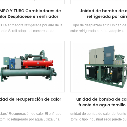
MPO Y TUBO Cambiadores de
Unidad de bomba de c
alor Desplácese en enfriador
refrigerada por air
refrigerado por aire
 La enfriadora refrigerada por aire de la
Tipo de desplazamiento Unidad d
serie Scroll adopta el compresor de
calor refrigerada por aire adoptiva al
zamiento cerrado, desarrolla y fabrica de
Compresor de desplazamiento com
 independiente alta eficiencia Shell-and-
cerrado, Auto-desarrollado y fabri
Intercambiador de calor y intercambiador
eficiencia Shell-and-tube Interca
 calor de bobina, adopta R22 y R407c
calor y intercambiador de calor d
refrigerantes
utilizando R22, R134A, R407C ref
dad de recuperación de calor
unidad de bomba de ca
fuente de agua tornillo
'stars" Recuperación de calor El enfriador
unidad de bomba de calor de fuente
tornillo refrigerado por agua utiliza una
tornillo tipo industrial seco puede cu
 de recuperación de calor para recuperar
Necesidades de calefacción en in