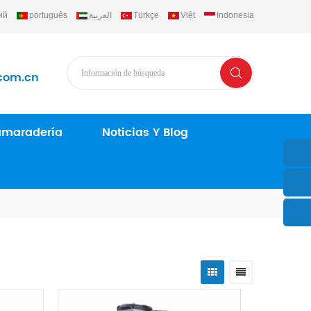
ий
português
العربية
Türkçe
Việt
Indonesia
com.cn
maradería
Noticias Y Blog