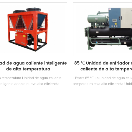
alor generado por el intercambio de calor
refrigeración en verano a través de
el vapor de refrigerante y el agua Durante
agua avanzadas. Sistema de bomb
oceso de refrigeración, que proporciona a
acondicionado central. ademas h
los clientes aire acondicionado aire
necesario el sistema de sala de cald
dicionado y una gran cantidad de agua
calefacción, no se necesita una 
caliente y caliente.
enfriamiento para Enfriamiento, y n
contaminación o emisión durante
ad de agua caliente inteligente
85 ℃ Unidad de enfriador
de alta temperatura
caliente de alta temper
a temperatura Unidad de agua caliente
H'stars 85 ℃ La unidad de agua cali
teligente adopta nuevo alta eficiencia
temperatura es a alta eficiencia Un
esor y tiene una eficiencia energética de
caliente desarrollada y fabricada por
a 2.5, desarrollada para galvanoplastia,
temperatura del agua de entrada y s
sión y teñido, medicina y otras industrias.
fuente de calor de baja temperatura
y el rango de aplicación está am
temperatura del agua de salida late
temperatura está entre 65-85 ℃. A
refrigerante de protección ambienta
134A.