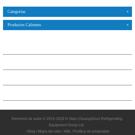
Categorías
Productos Calientes
PRODUCTOS
ACERCA DE H.STARS
CAMARADERÍA
CONTÁCTENOS
Derechos de autor © 2015-2026 H.Stars (Guangzhou) Refrigerating
Equipment Group Ltd.
/
Blog
/
Mapa del sitio
/
XML
/
Política de privacidad