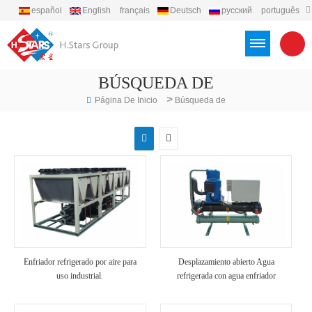
español
English
français
Deutsch
русский
português
العربية
Türkçe
Việt
Indonesia
BÚSQUEDA DE
>
Página De Inicio
Búsqueda de
Enfriador refrigerado por aire para
Desplazamiento abierto Agua
uso industrial.
refrigerada con agua enfriador
industrial