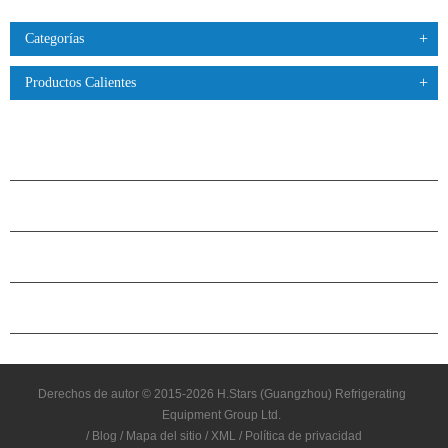
Categorías
Productos Calientes
PRODUCTOS
ACERCA DE H.STARS
CAMARADERÍA
CONTÁCTENOS
Derechos de autor © 2015-2026 H.Stars (Guangzhou) Refrigerating
Equipment Group Ltd.
/
Blog
/
Mapa del sitio
/
XML
/
Política de privacidad