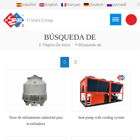
español
English
français
Deutsch
русский
português
العربية
Türkçe
Việt
Indonesia
BÚSQUEDA DE
>
Página De Inicio
Búsqueda de
Torre de enfriamiento industrial para
heat pump with cooling system
la enfriadora