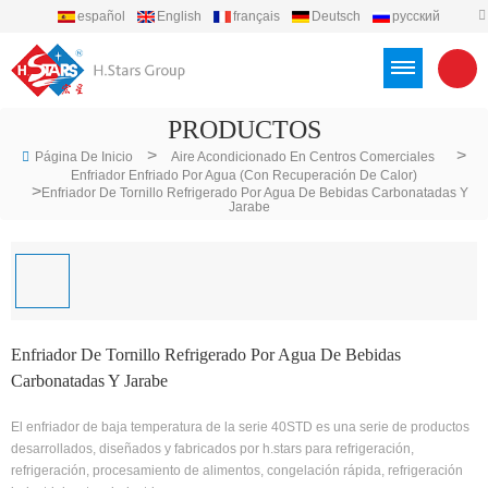
español
English
français
Deutsch
русский
português
العربية
Türkçe
Việt
Indonesia
PRODUCTOS
>
>
Página De Inicio
Aire Acondicionado En Centros Comerciales
Enfriador Enfriado Por Agua (con Recuperación De Calor)
>
Enfriador De Tornillo Refrigerado Por Agua De Bebidas Carbonatadas Y
Jarabe
Enfriador De Tornillo Refrigerado Por Agua De Bebidas
Carbonatadas Y Jarabe
El enfriador de baja temperatura de la serie 40STD es una serie de productos
desarrollados, diseñados y fabricados por h.stars para refrigeración,
refrigeración, procesamiento de alimentos, congelación rápida, refrigeración