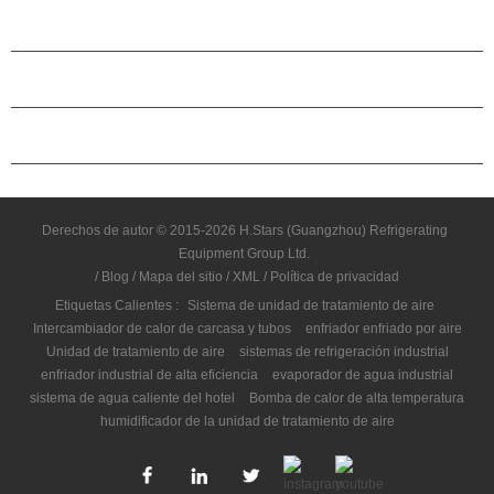
ACERCA DE H.STARS
CAMARADERÍA
CONTÁCTENOS
Derechos de autor © 2015-2026 H.Stars (Guangzhou) Refrigerating
Equipment Group Ltd.
/
Blog
/
Mapa del sitio
/
XML
/
Política de privacidad
Etiquetas Calientes :
Sistema de unidad de tratamiento de aire
Intercambiador de calor de carcasa y tubos
enfriador enfriado por aire
Unidad de tratamiento de aire
sistemas de refrigeración industrial
enfriador industrial de alta eficiencia
evaporador de agua industrial
sistema de agua caliente del hotel
Bomba de calor de alta temperatura
humidificador de la unidad de tratamiento de aire