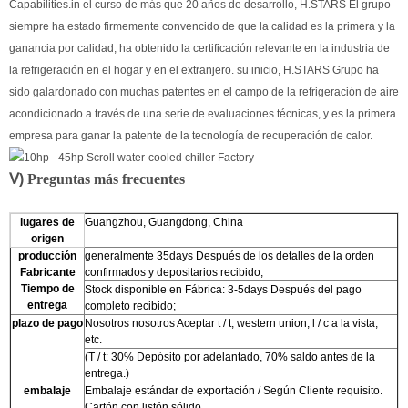
Capabilities.in el curso de más que 20 años de desarrollo, H.STARS El grupo
siempre ha estado firmemente convencido de que la calidad es la primera y la
ganancia por calidad, ha obtenido la certificación relevante en la industria de
la refrigeración en el hogar y en el extranjero. su inicio, H.STARS Grupo ha
sido galardonado con muchas patentes en el campo de la refrigeración de aire
acondicionado a través de una serie de evaluaciones técnicas, y es la primera
empresa para ganar la patente de la tecnología de recuperación de calor.
Ⅴ)
Preguntas más frecuentes
--
10hp - 45HP Desplácese a la
enfriadora refrigerada por el agua
lugares de
Guangzhou, Guangdong, China
origen
producción
generalmente 35days Después de los detalles de la orden
Fabricante
confirmados y depositarios recibido;
Tiempo de
Stock disponible en Fábrica: 3-5days Después del pago
entrega
completo recibido;
plazo de pago
Nosotros nosotros Aceptar t / t, western union, l / c a la vista,
etc.
(T / t: 30% Depósito por adelantado, 70% saldo antes de la
entrega.)
embalaje
Embalaje estándar de exportación / Según Cliente requisito.
Cartón con listón sólido.