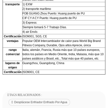
transporte
1) EXW
2) transporte marítimo
FOB GUANG Zhou Puerto: Huang puerto de PU
CIF CY A CY Puerto: Huang puerto de PU
3) Express:
Siempre tomará 5-7 Trabajo Días.
4) air Envío.
Certificación
ISO9001, SGS, CE
ventajas
Popular OEM Intercambiador de calor para World Big Brand
Fitness Company, Durable, Ojos altos Aprecie, única
rango
Italia, alemán, Francia, Rusia más que 10 países europeos,
comercial
todos los países en Medio Oriente, India, Malasia, más que 10
países asiáticos y Brasil, etc., Total más que 40 países, etc.
lugares de
Guangzhou, Guangdong, China
origen
Certificación
ISO9001, CE
TAGS RELACIONADOS :
Desplácese Enfriador Enfriado Por Agua