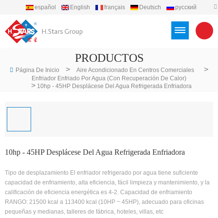
español
English
français
Deutsch
русский
português
العربية
Türkçe
Việt
Indonesia
PRODUCTOS
>
>
Página De Inicio
Aire Acondicionado En Centros Comerciales
Enfriador Enfriado Por Agua (con Recuperación De Calor)
>
10hp - 45HP Desplácese Del Agua Refrigerada Enfriadora
10hp - 45HP Desplácese Del Agua Refrigerada Enfriadora
Tipo de desplazamiento El enfriador refrigerado por agua tiene suficiente
capacidad de enfriamiento, alta eficiencia, fácil limpieza y mantenimiento, y la
calificación de eficiencia energética es 4-2. Capacidad de enfriamiento
RANGO: 21500 kcal a 113400 kcal (10HP ~ 45HP), adecuado para oficinas
pequeñas y medianas, talleres de fábrica, hoteles, villas, etc