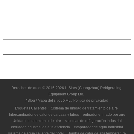
que cae, R22, R134A refrigerante. La recuperación de calor se puede
configurar en función de los clientes necesidades. La unidad tiene 39
especificaciones estándar.
PRODUCTOS
ACERCA DE H.STARS
CAMARADERÍA
CONTÁCTENOS
Derechos de autor © 2015-2026 H.Stars (Guangzhou) Refrigerating
Equipment Group Ltd.
/
Blog
/
Mapa del sitio
/
XML
/
Política de privacidad
Etiquetas Calientes :
Sistema de unidad de tratamiento de aire
Intercambiador de calor de carcasa y tubos
enfriador enfriado por aire
Unidad de tratamiento de aire
sistemas de refrigeración industrial
enfriador industrial de alta eficiencia
evaporador de agua industrial
sistema de agua caliente del hotel
Bomba de calor de alta temperatura