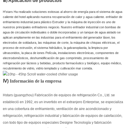
Ⅲ)
Aplicación de productos
-
10hp - 45HP Desplácese a
la enfriadora refrigerada por el agua
H'stars Ha realizado soluciones exitosas al ahorro de energía para el sistema de agua
caliente del hotel aplicando nuestra recuperación de calor y agua caliente. enfriador de
enfriamiento industrial para plástico Extruder y la máquina de inyección es uno de
nuestros principales enfriadores negocio. Nuestro enfriador industrial con bombas de
agua de circulación individuales o doble incorporadas y un tanque de agua aislado se
aplican ampliamente en las industrias para el enfriamiento del generador láser, los
electrodos de soldadura, las máquinas de corte, la máquina de chispas eléctricas, el
proceso de extrusión, el sistema hidráulico, la galvanoplastia, la limpieza por
ultrasonidos, la placa de iones Película, instalaciones electrónicas, componentes de
electrodomésticos, deshumidificación de gas comprimido, procesamiento de
refrigeración por lácteos y bebidas, producto farmacéutico y biológico, equipo médico,
recubrimiento de vidrio, vidrio templado y cultivación mar comida.
Ⅳ)
Información de la empresa
-
10hp - 45HP Desplácese a la
enfriadora refrigerada por el agua
Hstars (guangzhou) Fabricación de equipos de refrigeración Co., Ltd. se
estableció en 1992, es un invertido en el extranjero Enterprise, se especializa
en una cobertura de enfriamiento, ventilación de aire acondicionado y
refrigeración, refrigeración industrial y fabricación de equipos de calefacción,
con todo tipo de equipos especiales Designe Tecnología y fabricación