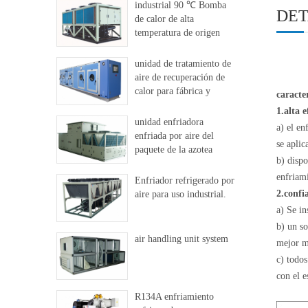
industrial 90 ℃ Bomba
DET
de calor de alta
temperatura de origen
dural
unidad de tratamiento de
aire de recuperación de
calor para fábrica y
caracter
hospital
1.
alta e
unidad enfriadora
a) el e
enfriada por aire del
se aplic
paquete de la azotea
b) dispo
enfriami
Enfriador refrigerado por
2.
confi
aire para uso industrial.
a) Se in
b) un so
air handling unit system
mejor m
c) todos
con el e
R134A enfriamiento