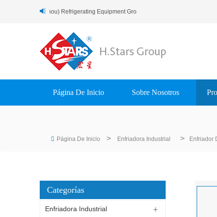
ido A H.Stars (Guangzhou) Refrigerating Equipment Group Ltd..
Página De Inicio
Sobre Nosotros
Pro
>
>
Página De Inicio
Enfriadora Industrial
Enfriador 
Categorías
Enfriadora Industrial