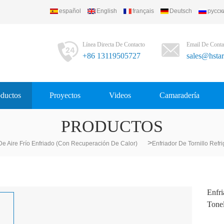
español
English
français
Deutsch
русск
Línea Directa De Contacto
Email De Conta
+86 13119505727
sales@hsta
ductos
Proyectos
Videos
Camaradería
PRODUCTOS
>
De Aire Frío Enfriado (con Recuperación De Calor)
Enfriador De Tornillo Ref
Enfri
Tone