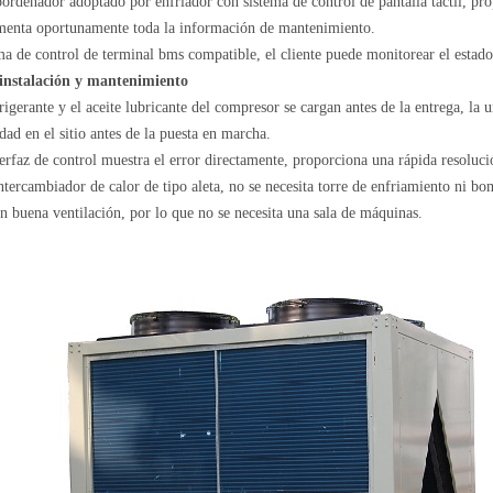
ordenador adoptado por enfriador con sistema de control de pantalla táctil, pr
imenta oportunamente toda la información de mantenimiento.
ma de control de terminal bms compatible, el cliente puede monitorear el estad
l instalación y mantenimiento
frigerante y el aceite lubricante del compresor se cargan antes de la entrega, la u
idad en el sitio antes de la puesta en marcha.
terfaz de control muestra el error directamente, proporciona una rápida resoluc
ntercambiador de calor de tipo aleta, no se necesita torre de enfriamiento ni 
n buena ventilación, por lo que no se necesita una sala de máquinas.