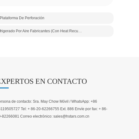
 Plataforma De Perforación
Enfriador De Tornillo Refrigerado Por Aire 100 Toneladas De Enfriador Refrigerado Por Aire Fabricantes (con Heat Recuperación)
EXPERTOS EN CONTACTO
rsona de contacto: Sra. May Chow Móvil / WhatsApp: +86
119505727 Tel: + 86-20-62266755 Ext. 886 Envíe por fax: + 86-
-82266081 Correo electrónico: sales@hstars.com.cn