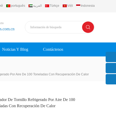
ий
português
العربية
Türkçe
Việt
Indonesia
cto
rs.com.cn
Noticias Y Blog
Contáctenos
rigerado Por Aire De 100 Toneladas Con Recuperación De Calor
ador De Tornillo Refrigerado Por Aire De 100
ladas Con Recuperación De Calor