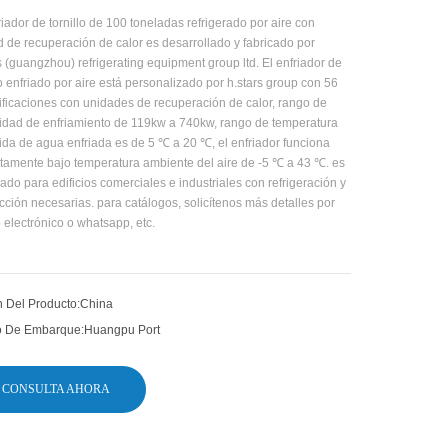
riador de tornillo de 100 toneladas refrigerado por aire con
 de recuperación de calor es desarrollado y fabricado por
s (guangzhou) refrigerating equipment group ltd. El enfriador de
lo enfriado por aire está personalizado por h.stars group con 56
ficaciones con unidades de recuperación de calor, rango de
idad de enfriamiento de 119kw a 740kw, rango de temperatura
ida de agua enfriada es de 5 ℃ a 20 ℃, el enfriador funciona
tamente bajo temperatura ambiente del aire de -5 ℃ a 43 ℃. es
do para edificios comerciales e industriales con refrigeración y
cción necesarias. para catálogos, solicítenos más detalles por
 electrónico o whatsapp, etc.
 Del Producto:
China
o De Embarque:
Huangpu Port
CONSULTA AHORA