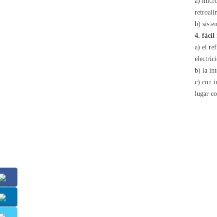
a) micro
retroal
b) siste
4. fáci
a) el re
electric
b) la in
c) con i
lugar co