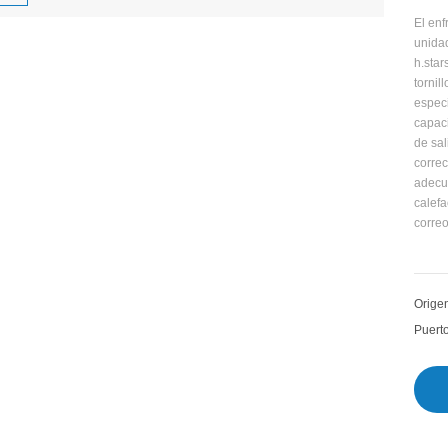
El enf
unidad
h.star
tornil
especi
capac
de sal
correc
adecua
calefa
correo
Origen
Puert