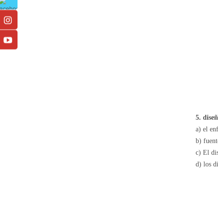
5. diseñ
a) el en
b) fuen
c) El di
d) los d