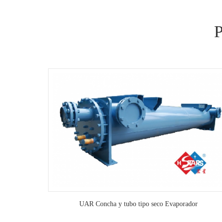
orador
 película
calor para
ispositivo de
tentado. *
nte La
o. * Lograr
 35% Menos
oradores. El
UAR Concha y tubo tipo seco Evaporador
 centrífugo,
ores.