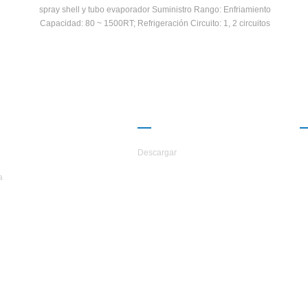
spray shell y tubo evaporador Suministro Rango: Enfriamiento
Capacidad: 80 ~ 1500RT; Refrigeración Circuito: 1, 2 circuitos
go:
'Refrigerante: R134A
ERCA DE
CAMARADERÍA
TARS
Descargar
a