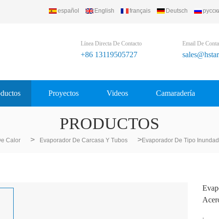
español
English
français
Deutsch
русск
Línea Directa De Contacto
Email De Conta
+86 13119505727
sales@hsta
ductos
Proyectos
Videos
Camaradería
PRODUCTOS
>
>
De Calor
Evaporador De Carcasa Y Tubos
Evaporador De Tipo Inundad
Evap
Acer