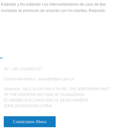
Estándar y No estándar Los intercambiadores de calor de tipo
Este un p
inundado se producen de acuerdo con los clientes. Requisito.
del tub
también
CONTÁCTENOS
Tel : +86 13119505727
Correo electrónico :
sales@hstars.com.cn
Dirección : NO.1 GUOYUAN 4 TH RD.,THE NORTHERN PART
OF THE EASTERN SECTION OF GUANGZHOU
ECONOMIC&TECHNOLOGICAL DEVELOPMENT
ZONE,GUANGZHOU,CHINA
Contáctanos Ahora