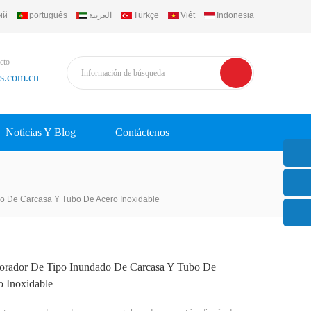
ий
português
العربية
Türkçe
Việt
Indonesia
cto
rs.com.cn
Noticias Y Blog
Contáctenos
o De Carcasa Y Tubo De Acero Inoxidable
orador De Tipo Inundado De Carcasa Y Tubo De
o Inoxidable