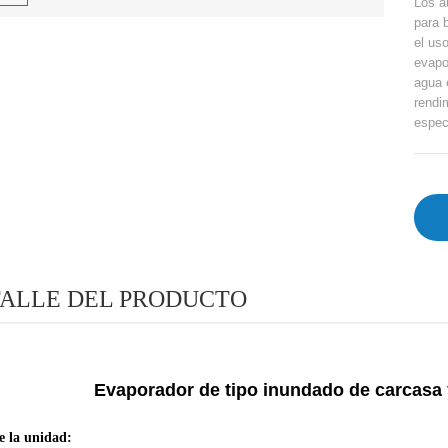
Los a
para 
el uso
evapor
agua 
rendi
espec
ALLE DEL PRODUCTO
Evaporador de tipo inundado de carcasa 
de la unidad: