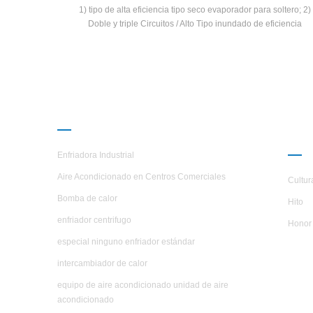
1) tipo de alta eficiencia tipo seco evaporador para soltero; 2)
Doble y triple Circuitos / Alto Tipo inundado de eficiencia
Evaporador para soltero; 3) doble y triple circuitoExchange Ran
3TR - 900tr inundado Tipo / marina
PRODUCTOS
AC
H.S
Enfriadora Industrial
Aire Acondicionado en Centros Comerciales
Cultur
Bomba de calor
Hito
enfriador centrifugo
Honor
especial ninguno enfriador estándar
intercambiador de calor
equipo de aire acondicionado unidad de aire
acondicionado