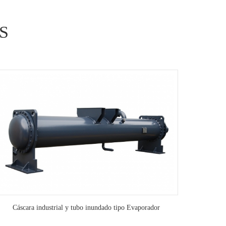
S
Cáscara industrial y tubo inundado tipo Evaporador
Intercambia