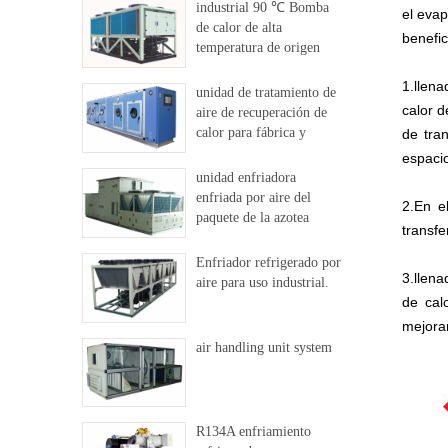
industrial 90 ℃ Bomba
el evap
de calor de alta
benefic
temperatura de origen
dural
1.llena
unidad de tratamiento de
calor d
aire de recuperación de
calor para fábrica y
de tra
hospital
espacio
unidad enfriadora
enfriada por aire del
2.En e
paquete de la azotea
transfe
Enfriador refrigerado por
3.llena
aire para uso industrial.
de cal
mejorar
air handling unit system
R134A enfriamiento