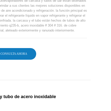
utoevaporadores de carcasa y tubos de uar están diseñados
brindar a sus clientes las mejores soluciones disponibles en
 de aire acondicionado y refrigeración. la función principal es
ar el refrigerante líquido en vapor refrigerante y refrigerar el
enfriada. la carcasa y el tubo están hechos de tubos de alto
miento q235-b, acero inoxidable # 304 # 316. de cobre
ial, aleteado exteriormente y ranurado interiormente.
CONSULTA AHORA
y tubo de acero inoxidable