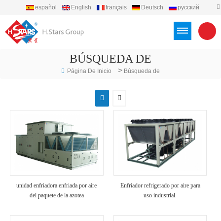
español
English
français
Deutsch
русский
português
العربية
Türkçe
Việt
Indonesia
BÚSQUEDA DE
>
Página De Inicio
Búsqueda de
unidad enfriadora enfriada por aire
Enfriador refrigerado por aire para
del paquete de la azotea
uso industrial.