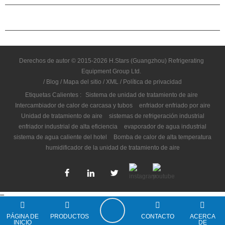
CONTÁCTENOS
Derechos de autor © 2015-2026 H.Stars (Guangzhou) Refrigerating
Equipment Group Ltd.
/
Blog
/
Mapa del sitio
/
XML
/
Política de privacidad
Etiquetas Calientes :
Sistema de unidad de tratamiento de aire
Intercambiador de calor de carcasa y tubos
enfriador enfriado por aire
Unidad de tratamiento de aire
sistemas de refrigeración industrial
enfriador industrial de alta eficiencia
evaporador de agua industrial
sistema de agua caliente del hotel
Bomba de calor de alta temperatura
humidificador de la unidad de tratamiento de aire
"
"
PÁGINA DE
PRODUCTOS
CONTACTO
ACERCA
INICIO
DE