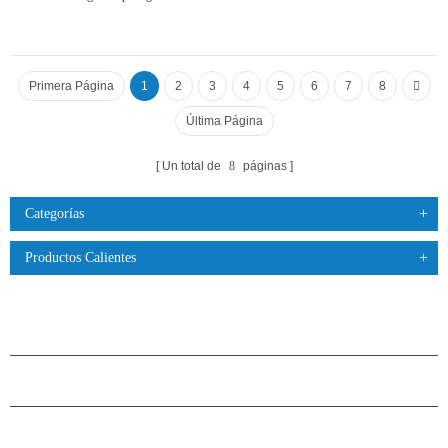
Primera Página
1
2
3
4
5
6
7
8
Última Página
Un total de
8
páginas
Categorías
Productos Calientes
PRODUCTOS
ACERCA DE H.STARS
CAMARADERÍA