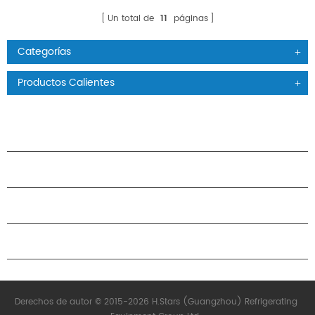
Un total de
11
páginas
Categorías
Productos Calientes
PRODUCTOS
ACERCA DE H.STARS
CAMARADERÍA
CONTÁCTENOS
Derechos de autor © 2015-2026 H.Stars (Guangzhou) Refrigerating