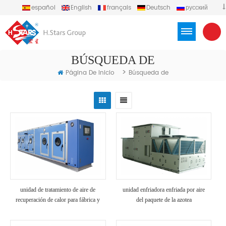
español
English
français
Deutsch
русский
português
العربية
Türkçe
Việt
Indonesia
BÚSQUEDA DE
>
Página De Inicio
Búsqueda de
unidad de tratamiento de aire de
unidad enfriadora enfriada por aire
recuperación de calor para fábrica y
del paquete de la azotea
hospital