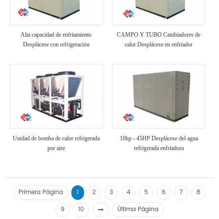
Alta capacidad de enfriamiento
CAMPO Y TUBO Cambiadores de
Desplácese con refrigeración
calor Desplácese en enfriador
industrial enfriada por aire
refrigerado por aire
Unidad de bomba de calor refrigerada
10hp - 45HP Desplácese del agua
por aire
refrigerada enfriadora
Primera Página
1
2
3
4
5
6
7
8
9
10
Última Página