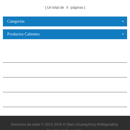
Un total de
8
páginas
Categorías
Productos Calientes
PRODUCTOS
ACERCA DE H.STARS
CAMARADERÍA
CONTÁCTENOS
Derechos de autor © 2015-2026 H.Stars (Guangzhou) Refrigerating