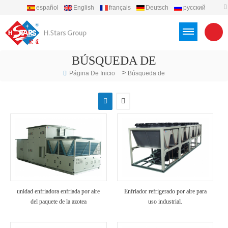
español
English
français
Deutsch
русский
português
العربية
Türkçe
Việt
Indonesia
BÚSQUEDA DE
>
Página De Inicio
Búsqueda de
unidad enfriadora enfriada por aire
Enfriador refrigerado por aire para
del paquete de la azotea
uso industrial.