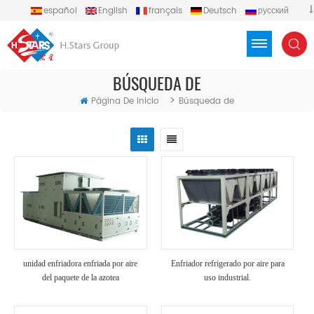
español
English
français
Deutsch
русский
português
العربية
Türkçe
Việt
Indonesia
BÚSQUEDA DE
>
Página De Inicio
Búsqueda de
unidad enfriadora enfriada por aire
Enfriador refrigerado por aire para
del paquete de la azotea
uso industrial.