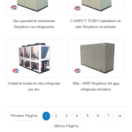
Alta capacidad de enfriamiento
CAMPO Y TUBO Cambiadores de
Desplácese con refrigeración
calor Desplácese en enfriador
industrial enfriada por aire
refrigerado por aire
Unidad de bomba de calor refrigerada
10hp - 45HP Desplácese del agua
por aire
refrigerada enfriadora
Primera Página
1
2
3
4
5
6
7
Última Página