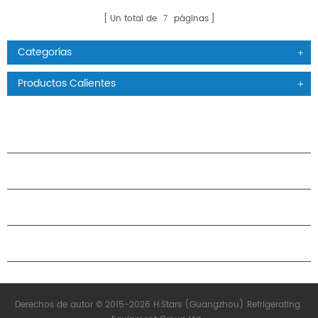
Un total de
páginas
7
Categorías
Productos Calientes
PRODUCTOS
ACERCA DE H.STARS
CAMARADERÍA
CONTÁCTENOS
Derechos de autor © 2015-2026 H.Stars (Guangzhou) Refrigerating