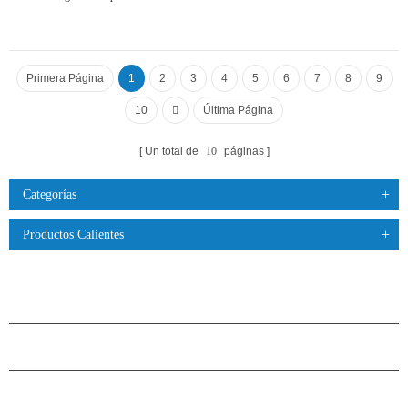
Primera Página
1
2
3
4
5
6
7
8
9
10
Última Página
Un total de
10
páginas
Categorías
Productos Calientes
PRODUCTOS
ACERCA DE H.STARS
CAMARADERÍA