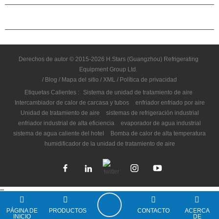
CONTÁCTENOS
Derechos de autor © 2015-2026 H.Stars (Guangzhou) Refrigerating
Equipment Group Ltd.
/
Blog
/
Mapa del sitio
/
XML
/
Política de privacidad
Etiquetas Calientes :
Sistema de unidad de tratamiento de aire
Intercambiador de calor de carcasa y tubos
enfriador enfriado por aire
Unidad de tratamiento de aire
sistemas de refrigeración industrial
enfriador industrial de alta eficiencia
evaporador de agua industrial
sistema de agua caliente del hotel
Bomba de calor de alta temperatura
humidificador de la unidad de tratamiento de aire
"
"
PÁGINA DE
PRODUCTOS
CONTACTO
ACERCA
INICIO
DE