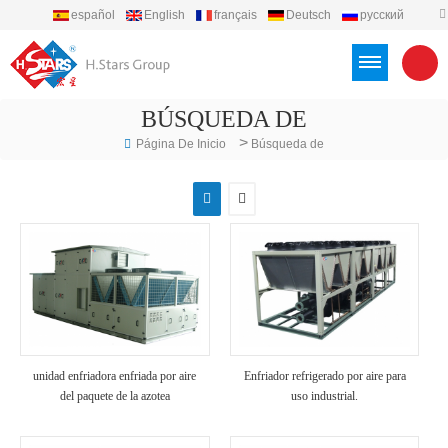
español
English
français
Deutsch
русский
português
العربية
Türkçe
Việt
Indonesia
BÚSQUEDA DE
>
Página De Inicio
Búsqueda de
unidad enfriadora enfriada por aire
Enfriador refrigerado por aire para
del paquete de la azotea
uso industrial.