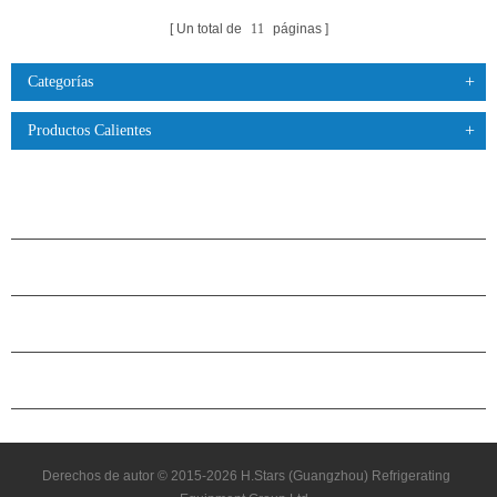
Un total de
11
páginas
Categorías
Productos Calientes
PRODUCTOS
ACERCA DE H.STARS
CAMARADERÍA
CONTÁCTENOS
Derechos de autor © 2015-2026 H.Stars (Guangzhou) Refrigerating