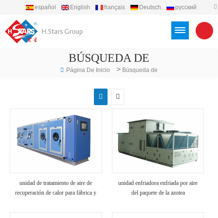
español
English
français
Deutsch
русский
português
العربية
Türkçe
Việt
Indonesia
BÚSQUEDA DE
>
Página De Inicio
Búsqueda de
unidad de tratamiento de aire de
unidad enfriadora enfriada por aire
recuperación de calor para fábrica y
del paquete de la azotea
hospital