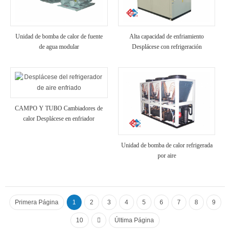
Unidad de bomba de calor de fuente
Alta capacidad de enfriamiento
de agua modular
Desplácese con refrigeración
industrial enfriada por aire
CAMPO Y TUBO Cambiadores de
calor Desplácese en enfriador
refrigerado por aire
Unidad de bomba de calor refrigerada
por aire
Primera Página
1
2
3
4
5
6
7
8
9
10
Última Página