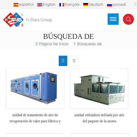
español
English
français
Deutsch
русский
português
العربية
Türkçe
Việt
Indonesia
BÚSQUEDA DE
>
Página De Inicio
Búsqueda de
unidad de tratamiento de aire de
unidad enfriadora enfriada por aire
recuperación de calor para fábrica y
del paquete de la azotea
hospital