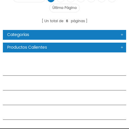
Última Página
Un total de
6
páginas
Categorías
Productos Calientes
PRODUCTOS
ACERCA DE H.STARS
CAMARADERÍA
CONTÁCTENOS