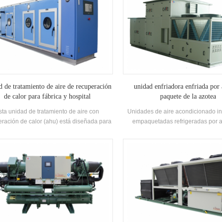
d de tratamiento de aire de recuperación
unidad enfriadora enfriada por 
de calor para fábrica y hospital
paquete de la azotea
sta unidad de tratamiento de aire con
Unidades de aire acondicionado in
ración de calor (ahu) está diseñada para
empaquetadas refrigeradas por a
as / hospitales con múltiples funciones de
fábricas eléctricas / químicas / text
riamiento, calefacción, humidificación,
ofrece soluciones para la industria f
shumidificación y purificación de aire.
la industria electrónica, la indus
automóvil, la industria de impresión 
edificios comerciales, tratamient
protección del medio ambiente, cali
interior, ventilación marin