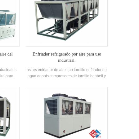
aire del
Enfriador refrigerado por aire para uso
industrial.
dustriales
hstars enfriador de aire tipo tornillo enfriador de
ire para
agua adpots compresores de tornillo hanbell y
ilesh.stars
recuperación de calor opcional para clientes
armacéutica,
para uso industrial. Alta calidad con fácil
tria del
manejo.
y alimentos,
o de COV y
dad del aire
a