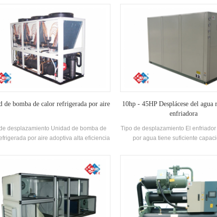
mplazado por una máquina. El sistema
eficiencia Intercambiador de calor d
 reemplazar la caldera original y el aire
tubo, utilizando R22, R407C Refrige
ondicionado Sistema; La capacidad de
de eficiencia energética hasta 2
miento es suficiente, la eficiencia es alta,
mpieza y el mantenimiento son fáciles, y la
ficación de eficiencia energética es 5-1.
nivel.
 de bomba de calor refrigerada por aire
10hp - 45HP Desplácese del agua r
enfriadora
 de desplazamiento Unidad de bomba de
Tipo de desplazamiento El enfriador
refrigerada por aire adoptiva alta eficiencia
por agua tiene suficiente capac
esor de desplazamiento completamente
enfriamiento, alta eficiencia, fácil 
rado, Auto-desarrollado y fabricado alta
mantenimiento, y la calificación de 
iencia Shell-and-tube Intercambiador de
energética es 4-2. Capacidad de en
or y intercambiador de calor de bobina,
RANGO: 21500 kcal a 113400 kca
lizando R22, R134A, R407C refrigerante
45HP), adecuado para oficinas p
medianas, talleres de fábrica, hoteles