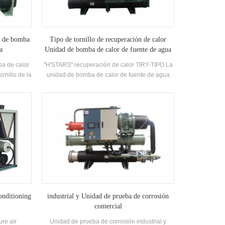
e de bomba
Tipo de tornillo de recuperación de calor
a
Unidad de bomba de calor de fuente de agua
a de calor
"H'STARS" recuperación de calor TIRY-TIPO La
rnillo de la
unidad de bomba de calor de fuente de agua
 agua alta
utiliza la enfriadora para intercambiar calor
Desarrollado
entre el vapor de refrigerante y el agua Durante
eficiencia
Operación, conversión de los consumidores de
2, R134A
energía Calor en agua caliente utilizable, y
 hasta 6.7.
proporciona una gran cantidad de aire
ente 50 ° C
acondicionado durante el aire acondicionado.
r se puede
Agua caliente en vida.
 Requisitos.
ificaciones
onditioning
industrial y Unidad de prueba de corrosión
comercial
re air
Unidad de prueba de corrosión industrial y