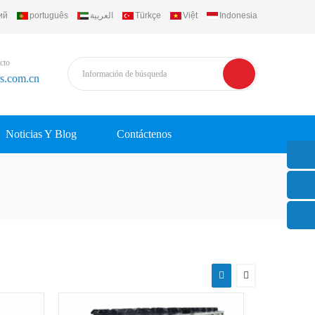
ий
português
العربية
Türkçe
Việt
Indonesia
cto
rs.com.cn
Noticias Y Blog
Contáctenos