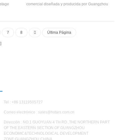
-stage
comercial diseñada y producida por Guangzhou
p by step
H.STars Para industrias especiales con prueba
d of the use
de corrosión Requisitos. El producto está
special
disponibilidad para personalizado con 30-
l the low-
1200kw y puede ser especialmente diseñado
7
8
Última Página
tomatically
de acuerdo con diferentes necesidades.
re according
s made of
 hygiene
ion.
CONTÁCTENOS
Tel : +86 13119505727
Correo electrónico :
sales@hstars.com.cn
Dirección : NO.1 GUOYUAN 4 TH RD.,THE NORTHERN PART
OF THE EASTERN SECTION OF GUANGZHOU
ECONOMIC&TECHNOLOGICAL DEVELOPMENT
ZONE,GUANGZHOU,CHINA