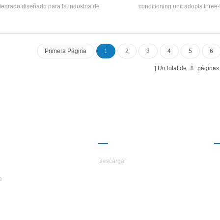
tegrado diseñado para la industria de
conditioning unit adopts three
ctos lácteos. La unidad integra la unidad
refrigeration and is unloaded ste
rincipal de refrigeración, el tanque de
according to the cooling load deman
enamiento de agua congelado, la bomba
environment. The unit adopts a 
ua de circulación de agua congelada, el
microcomputer controller to contro
Primera Página
1
2
3
4
5
6
ma de vías navegables y los componentes
temperature action process, and au
válvula, e integra el proyecto en la línea de
operates after setting the temperatu
Un total de
8
páginas
producción.
to actual needs. The outer plate i
stainless steel, which meets the
requirements of food product
ERCA DE
CAMARADERÍA
TARS
Descargar
a