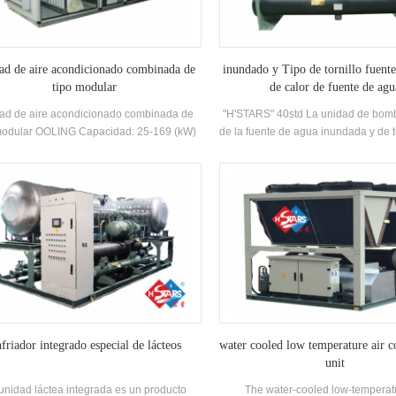
ad de aire acondicionado combinada de
inundado y Tipo de tornillo fuent
tipo modular
de calor de fuente de agu
ad de aire acondicionado combinada de
"H'STARS" 40std La unidad de bomb
modular OOLING Capacidad: 25-169 (kW)
de la fuente de agua inundada y de to
icaciones: Producto químico, fotovoltaico,
serie adopta la unidad de bomba de
farmacéutico, industria alimentaria
eficiencia Twin-Tornillo compresor, 
autodesarrollado y fabricado alta 
Evaporador de tipo inundado, R2
Refrigerante, eficiencia energética
Temperatura de salida de agua cali
La unidad de recuperación de calo
configurar de acuerdo con el cliente
La unidad tiene un total de 20 espec
estándar.
friador integrado especial de lácteos
water cooled low temperature air c
unit
unidad láctea integrada es un producto
The water-cooled low-temperatu