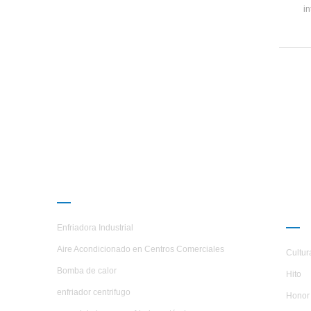
in
produ
p
almac
de ag
siste
de la 
PRODUCTOS
AC
H.S
Enfriadora Industrial
Aire Acondicionado en Centros Comerciales
Cultur
Bomba de calor
Hito
enfriador centrifugo
Honor