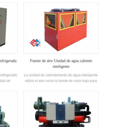
e cáscara y
forma independiente alta eficiencia Shell-and-
rante, grado
tube Intercambiador de calor y intercambiador
 niveles
de calor de bobina, adopta R22 y R407c
refrigerantes
efrigerada
Fuente de aire Unidad de agua caliente
inteligente
 refrigerado
La unidad de calentamiento de agua inteligente
idad de
utiliza el aire como la fuente de calor baja para
limpieza y
hacer agua caliente, que es ahorro de energía,
eficiencia
eficiente y ambientalmente amigable.
friamiento
l (10HP ~
equeñas y
, villas, etc