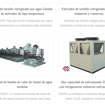
de tornillo refrigerado por agua Unidad
Enfriador de tornillo refrigerado
de enfriador de baja temperatura
industrial y comercial
RS" Tipo de tornillo refrigerado por agua
Enfriador de tornillo refrigerado 
temperatura La enfriadora está diseñada
industrial y comercial está compues
 refrigeración, refrigeración e industrial
alta eficiencia Compresor de tornillo 
amiento. Requiere una gama completa de
Condensador y evaporador, y equ
elos para cumplir con los requisitos de
Nombre de marca Control eléc
ferentes capacidades de enfriamiento y
Componentes, que se puede ut
emperatura Requisitos. Marca: H'stars
ampliamente en diferentes indu
d de bomba de calor de fuente de agua
Alta capacidad de enfriamiento D
modular
con refrigeración industrial enfria
STARS" La unidad de bomba de calor de
20STB La enfriadora industrial refrig
te de agua modular se puede usar para
serie Scroll, adopta el compre
frigeración y calefacción, y puede ser
desplazamiento completo, desarrol