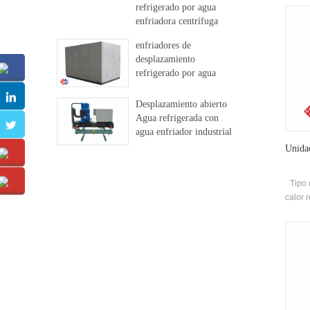
refrigerado por agua
ree
enfriadora centrífuga
puede
libre
ac
enfriadores de
enfria
desplazamiento
la li
refrigerado por agua
cali
Desplazamiento abierto
Agua refrigerada con
agua enfriador industrial
Unidad
Tipo
calor 
Compr
cer
efic
cal
uti