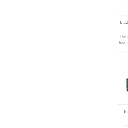
Unid
Unid
tipo 
kw Apl
En
La 