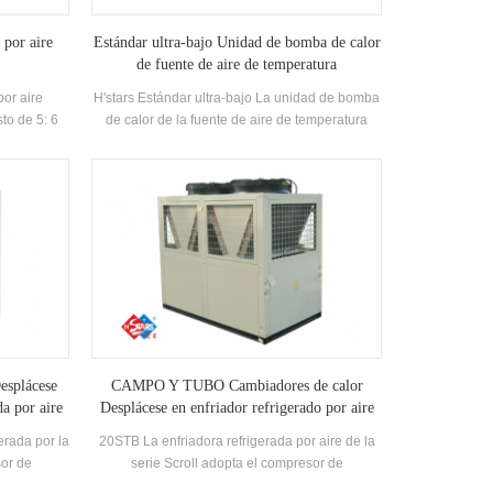
 por aire
Estándar ultra-bajo Unidad de bomba de calor
de fuente de aire de temperatura
por aire
H'stars Estándar ultra-bajo La unidad de bomba
to de 5: 6
de calor de la fuente de aire de temperatura
Alta calidad
funciona de manera estable en el entorno de
ipado con
-25 ℃ ~ 43, utilizando aire como fuente de calor,
trico
no se descargan contaminantes, y 55 ° C El
ilizar
agua caliente está preparada para satisfacer la
strias.
demanda de agua caliente entre 35-55 ° C.
Función de calefacción, adecuada para
suministro de aire directo o radiación de piso
Calefacción.
esplácese
CAMPO Y TUBO Cambiadores de calor
da por aire
Desplácese en enfriador refrigerado por aire
erada por la
20STB La enfriadora refrigerada por aire de la
sor de
serie Scroll adopta el compresor de
lado alta
desplazamiento cerrado, desarrolla y fabrica de