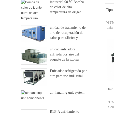
industrial 90 ℃ Bomba
de calor de alta
Tipo 
temperatura de origen
dural
"H'STA
unidad de tratamiento de
baja 
aire de recuperación de
para
calor para fábrica y
enfri
hospital
mod
di
unidad enfriadora
t
enfriada por aire del
paquete de la azotea
Enfriador refrigerado por
aire para uso industrial.
Unida
air handling unit system
"H'
fuen
R134A enfriamiento
re