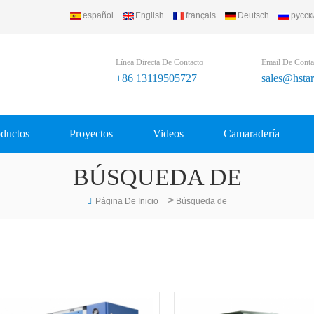
español
English
français
Deutsch
русск
 Refrigerating Equipment Group Ltd..
Línea Directa De Contacto
Email De Conta
+86 13119505727
sales@hsta
ductos
Proyectos
Videos
Camaradería
BÚSQUEDA DE
>
Página De Inicio
Búsqueda de