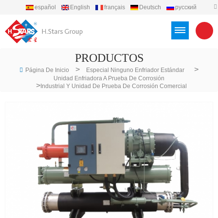
español
English
français
Deutsch
русский
português
العربية
Türkçe
Việt
Indonesia
PRODUCTOS
>
>
Página De Inicio
Especial Ninguno Enfriador Estándar
Unidad Enfriadora A Prueba De Corrosión
>
Industrial Y Unidad De Prueba De Corrosión Comercial