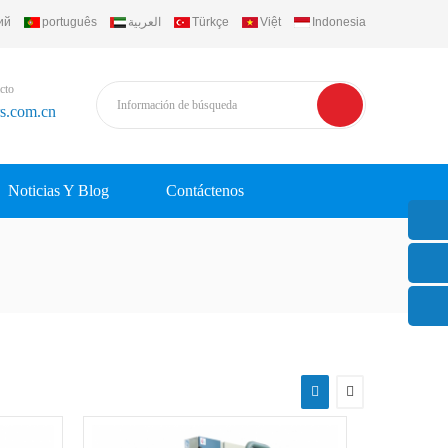
ий
português
العربية
Türkçe
Việt
Indonesia
cto
rs.com.cn
Noticias Y Blog
Contáctenos