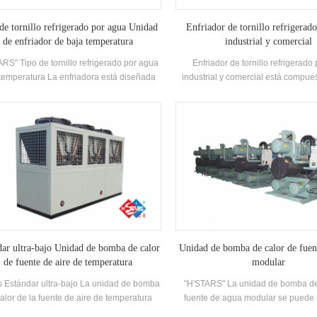
de tornillo refrigerado por agua Unidad
Enfriador de tornillo refrigerado
de enfriador de baja temperatura
industrial y comercial
RS" Tipo de tornillo refrigerado por agua
Enfriador de tornillo refrigerado 
temperatura La enfriadora está diseñada
industrial y comercial está compues
 refrigeración, refrigeración e industrial
alta eficiencia Compresor de tornillo 
amiento. Requiere una gama completa de
Condensador y evaporador, y equ
elos para cumplir con los requisitos de
Nombre de marca Control eléc
ferentes capacidades de enfriamiento y
Componentes, que se puede ut
emperatura Requisitos. Marca: H'stars
ampliamente en diferentes indu
dar ultra-bajo Unidad de bomba de calor
Unidad de bomba de calor de fuen
de fuente de aire de temperatura
modular
s Estándar ultra-bajo La unidad de bomba
"H'STARS" La unidad de bomba de
alor de la fuente de aire de temperatura
fuente de agua modular se puede 
iona de manera estable en el entorno de
refrigeración y calefacción, y p