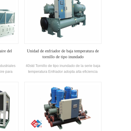
aire del
Unidad de enfriador de baja temperatura de
tornillo de tipo inundado
dustriales
40std Tornillo de tipo inundado de la serie baja
ire para
temperatura Enfriador adopta alta eficiencia
ilesh.stars
DUAL-TORNILLO Compresor, Auto-desarrollado
armacéutica,
yfabricado alta eficiencia Evaporador de tipo
tria del
inundado, R22 y R134A refrigerante. La
y alimentos,
recuperación de calor se puede configurar en
o de COV y
función de las necesidades térmicas del cliente.
dad del aire
La unidad tiene 39 especificaciones estándar.
a