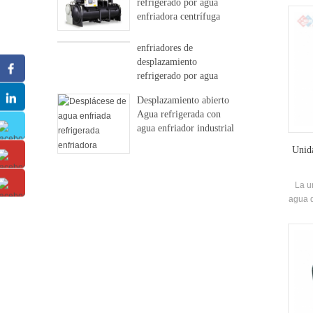
refrigerado por agua
-25 ℃ 
enfriadora centrífuga
no s
libre
agua 
enfriadores de
dem
desplazamiento
Fu
refrigerado por agua
sumi
Desplazamiento abierto
Agua refrigerada con
agua enfriador industrial
Unida
La u
agua d
comp
co
invest
efi