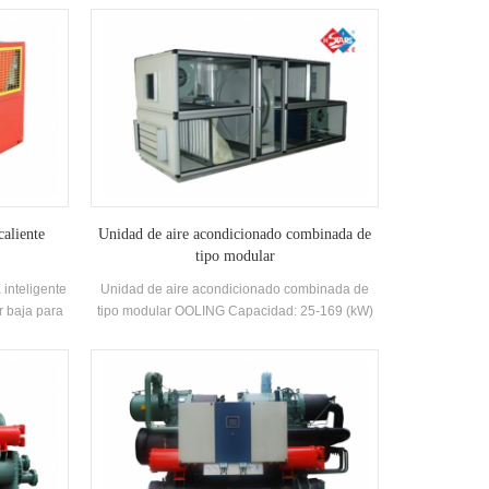
 sistema
cerrado, Auto-desarrollado y fabricado alta
l y el aire
eficiencia Shell-and-tube Intercambiador de
cidad de
calor y intercambiador de calor de bobina,
cia es alta,
utilizando R22, R134A, R407C refrigerante
ciles, y la
ca es 5-1.
caliente
Unidad de aire acondicionado combinada de
tipo modular
inteligente
Unidad de aire acondicionado combinada de
or baja para
tipo modular OOLING Capacidad: 25-169 (kW)
de energía,
kw Aplicaciones: Producto químico, fotovoltaico,
gable.
farmacéutico, industria alimentaria