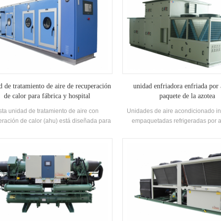
d de tratamiento de aire de recuperación
unidad enfriadora enfriada por 
de calor para fábrica y hospital
paquete de la azotea
sta unidad de tratamiento de aire con
Unidades de aire acondicionado in
ración de calor (ahu) está diseñada para
empaquetadas refrigeradas por a
as / hospitales con múltiples funciones de
fábricas eléctricas / químicas / text
riamiento, calefacción, humidificación,
ofrece soluciones para la industria f
shumidificación y purificación de aire.
la industria electrónica, la indus
automóvil, la industria de impresión 
edificios comerciales, tratamient
protección del medio ambiente, cali
interior, ventilación marin