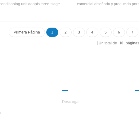
conditioning unit adopts three-stage
comercial diseñada y producida po
rigeration and is unloaded step by step
H.STars Para industrias especiales
ing to the cooling load demand of the use
de corrosión Requisitos. El produ
nvironment. The unit adopts a special
disponibilidad para personalizad
ocomputer controller to control the low-
1200kw y puede ser especialment
Primera Página
1
2
3
4
5
6
7
rature action process, and automatically
de acuerdo con diferentes nece
es after setting the temperature according
Un total de
10
página
actual needs. The outer plate is made of
ainless steel, which meets the hygiene
requirements of food production.
ERCA DE
CAMARADERÍA
TARS
Descargar
a