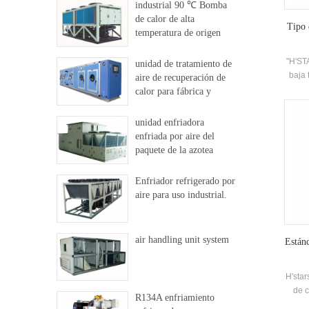
industrial 90 ℃ Bomba
de calor de alta
Tipo 
temperatura de origen
dural
"H'STA
unidad de tratamiento de
baja 
aire de recuperación de
para
calor para fábrica y
enfri
hospital
mod
unidad enfriadora
di
enfriada por aire del
t
paquete de la azotea
Enfriador refrigerado por
aire para uso industrial.
air handling unit system
Están
H'star
de c
R134A enfriamiento
func