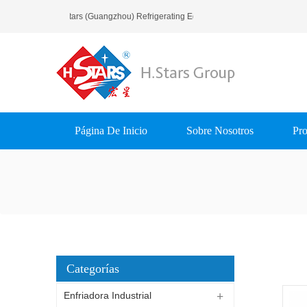
Bienvenido A H.Stars (Guangzhou) Refrigerating Equipment Group Ltd..
Página De Inicio
Sobre Nosotros
Pro
Categorías
Enfriadora Industrial