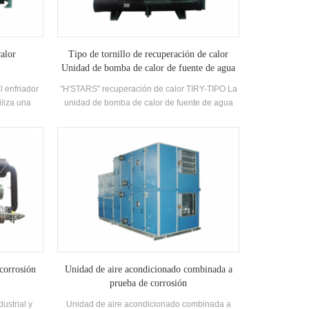
alor
Tipo de tornillo de recuperación de calor
Unidad de bomba de calor de fuente de agua
l enfriador
"H'STARS" recuperación de calor TIRY-TIPO La
iliza una
unidad de bomba de calor de fuente de agua
a recuperar
utiliza la enfriadora para intercambiar calor
o de calor
entre el vapor de refrigerante y el agua Durante
agua Durante
Operación, conversión de los consumidores de
oporciona a
energía Calor en agua caliente utilizable, y
o aire
proporciona una gran cantidad de aire
d de agua
acondicionado durante el aire acondicionado.
Agua caliente en vida.
 corrosión
Unidad de aire acondicionado combinada a
prueba de corrosión
ustrial y
Unidad de aire acondicionado combinada a