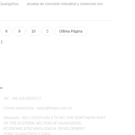
r Guangzhou
prueba de corrosión industrial y comercial con
 con prueba
corredor de recuperación de calor, esta unidad
cto está
de aire acondicionado se usa ampliamente en
o con 30-
los Industrias con prueba de corrosión
e diseñado
Requisitos.
8
9
10
Última Página
sidades.
s
CONTÁCTENOS
Tel : +86 13119505727
Correo electrónico :
sales@hstars.com.cn
Dirección : NO.1 GUOYUAN 4 TH RD.,THE NORTHERN PART
OF THE EASTERN SECTION OF GUANGZHOU
ECONOMIC&TECHNOLOGICAL DEVELOPMENT
ZONE,GUANGZHOU,CHINA