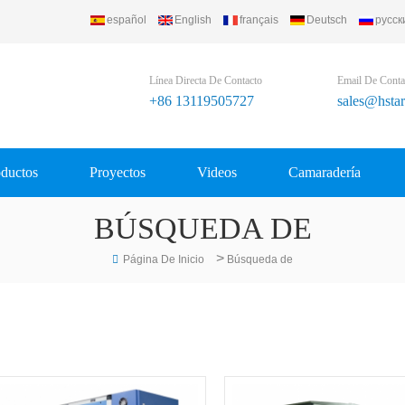
español
English
français
Deutsch
русск
Línea Directa De Contacto
Email De Conta
+86 13119505727
sales@hsta
ductos
Proyectos
Videos
Camaradería
BÚSQUEDA DE
>
Página De Inicio
Búsqueda de