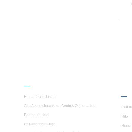
ref
accord
e
micr
tempe
operat
to 
st
PRODUCTOS
AC
H.S
Enfriadora Industrial
Aire Acondicionado en Centros Comerciales
Cultur
Bomba de calor
Hito
enfriador centrifugo
Honor