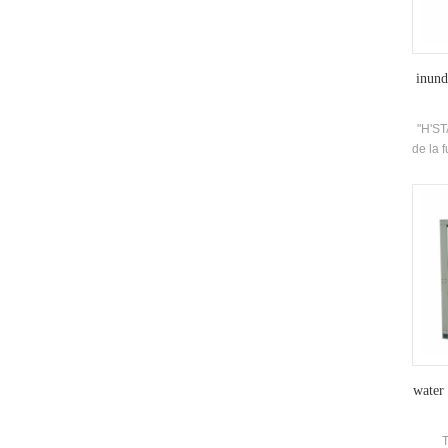
inund
"H'ST
de la 
serie
eficie
auto
Eva
Refr
Tempe
La u
config
La un
water 
T