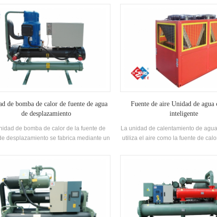
~ 43, utilizando aire como fuente de calor,
reemplazado por una máquina. El
e descargan contaminantes, y 55 ° C El
puede reemplazar la caldera origina
caliente está preparada para satisfacer la
acondicionado Sistema; La capa
anda de agua caliente entre 35-55 ° C.
enfriamiento es suficiente, la eficien
nción de calefacción, adecuada para
la limpieza y el mantenimiento son fá
nistro de aire directo o radiación de piso
calificación de eficiencia energéti
Calefacción.
nivel.
d de bomba de calor de fuente de agua
Fuente de aire Unidad de agua 
de desplazamiento
inteligente
nidad de bomba de calor de la fuente de
La unidad de calentamiento de agua 
e desplazamiento se fabrica mediante un
utiliza el aire como la fuente de cal
resor de marca famosa y originales de
hacer agua caliente, que es ahorro 
ntrol electrónico, y está equipado con
eficiente y ambientalmente ami
igación independiente y desarrollo de alta
ciencia Intercambiador de calor espiral