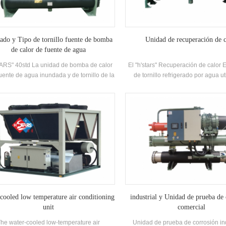
ado y Tipo de tornillo fuente de bomba
Unidad de recuperación de c
de calor de fuente de agua
ARS" 40std La unidad de bomba de calor
El "h'stars" Recuperación de calor E
fuente de agua inundada y de tornillo de la
de tornillo refrigerado por agua ut
 adopta la unidad de bomba de agua alta
unidad de recuperación de calor par
ncia Twin-Tornillo compresor, Desarrollado
el calor generado por el intercambi
desarrollado y fabricado alta eficiencia
entre el vapor de refrigerante y el 
porador de tipo inundado, R22, R134A
El proceso de refrigeración, que pr
igerante, eficiencia energética hasta 6.7.
los clientes aire acondicionad
ratura de salida de agua caliente 50 ° C
acondicionado y una gran cantida
nidad de recuperación de calor se puede
caliente y caliente.
urar de acuerdo con el cliente Requisitos.
idad tiene un total de 20 especificaciones
estándar.
cooled low temperature air conditioning
industrial y Unidad de prueba de
unit
comercial
he water-cooled low-temperature air
Unidad de prueba de corrosión ind