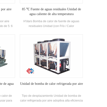
 por aire
85 ℃ Fuente de aguas residuales Unidad de
agua caliente de alta temperatura
por aire
H'stars Bomba de calor de fuente de aguas
to de 5: 6
residuales Unidad (con Frío / Calor
Alta calidad
recuperación) Es un equipo de agua caliente
ipado con
desarrollado y producido para la casa de baños,
trico
piscina de aguas termales, piscina y otros
ilizar
lugares de baño, extrayendo el calor de las
strias.
aguas residuales domésticas, ahorrando
energía y protegiendo el medio ambiente.
Energía El ahorro es 30% ~ 50% En
comparación con el método de calentamiento
convencional, que puede reducir en gran
medida la operación. Costo.
te de agua
Unidad de bomba de calor refrigerada por aire
 calor de
Tipo de desplazamiento Unidad de bomba de
usar para
calor refrigerada por aire adoptiva alta eficiencia
uede ser
Compresor de desplazamiento completamente