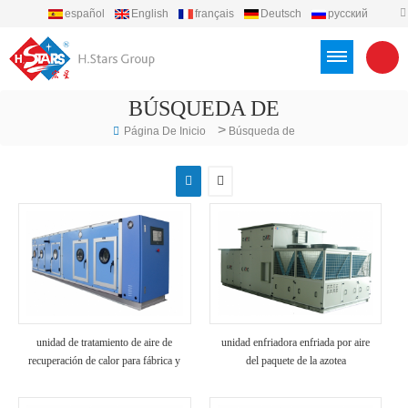
español
English
français
Deutsch
русский
português
العربية
Türkçe
Việt
Indonesia
BÚSQUEDA DE
>
Página De Inicio
Búsqueda de
unidad de tratamiento de aire de
unidad enfriadora enfriada por aire
recuperación de calor para fábrica y
del paquete de la azotea
hospital