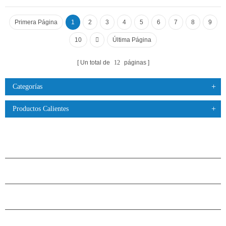
Primera Página
1
2
3
4
5
6
7
8
9
10
Última Página
Un total de
12
páginas
Categorías
Productos Calientes
PRODUCTOS
ACERCA DE H.STARS
CAMARADERÍA