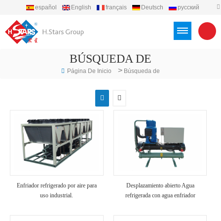
español
English
français
Deutsch
русский
português
العربية
Türkçe
Việt
Indonesia
BÚSQUEDA DE
>
Página De Inicio
Búsqueda de
Enfriador refrigerado por aire para
Desplazamiento abierto Agua
uso industrial.
refrigerada con agua enfriador
industrial