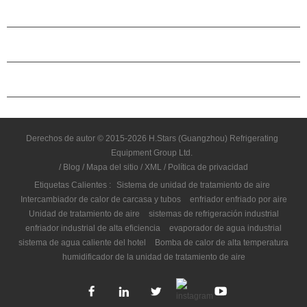
ACERCA DE H.STARS
CAMARADERÍA
CONTÁCTENOS
Derechos de autor © 2015-2026 H.Stars (Guangzhou) Refrigerating
Equipment Group Ltd.
/
Blog
/
Mapa del sitio
/
XML
/
Política de privacidad
Etiquetas Calientes :
Sistema de unidad de tratamiento de aire
Intercambiador de calor de carcasa y tubos
enfriador enfriado por aire
Unidad de tratamiento de aire
sistemas de refrigeración industrial
enfriador industrial de alta eficiencia
evaporador de agua industrial
sistema de agua caliente del hotel
Bomba de calor de alta temperatura
humidificador de la unidad de tratamiento de aire