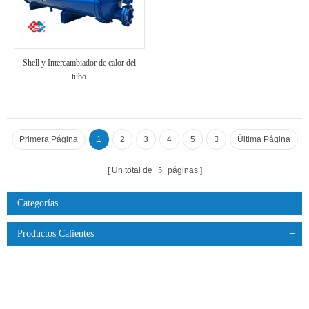
Shell y Intercambiador de calor del
tubo
Primera Página
1
2
3
4
5
Última Página
Un total de
5
páginas
Categorías
Productos Calientes
PRODUCTOS