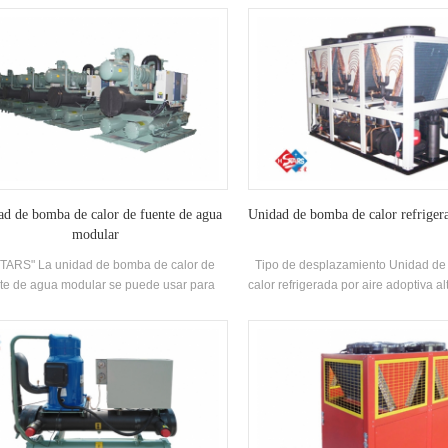
amiento. Requiere una gama completa de
desarrollado y producido para la ca
elos para cumplir con los requisitos de
piscina de aguas termales, piscin
ferentes capacidades de enfriamiento y
lugares de baño, extrayendo el cal
emperatura Requisitos. Marca: H'stars
aguas residuales domésticas, a
energía y protegiendo el medio a
Energía El ahorro es 30% ~ 5
comparación con el método de cal
convencional, que puede reducir
medida la operación. Cost
d de bomba de calor de fuente de agua
Unidad de bomba de calor refrigera
modular
STARS" La unidad de bomba de calor de
Tipo de desplazamiento Unidad d
te de agua modular se puede usar para
calor refrigerada por aire adoptiva al
frigeración y calefacción, y puede ser
Compresor de desplazamiento com
mplazado por una máquina. El sistema
cerrado, Auto-desarrollado y fabri
 reemplazar la caldera original y el aire
eficiencia Shell-and-tube Interca
ondicionado Sistema; La capacidad de
calor y intercambiador de calor d
miento es suficiente, la eficiencia es alta,
utilizando R22, R134A, R407C ref
mpieza y el mantenimiento son fáciles, y la
ficación de eficiencia energética es 5-1.
nivel.