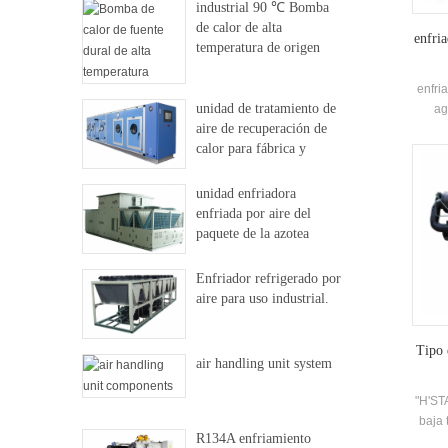
industrial 90 ℃ Bomba
de calor de alta
enfri
temperatura de origen
dural
enfri
unidad de tratamiento de
ag
aire de recuperación de
acondi
calor para fábrica y
de t
hospital
acon
unidad enfriadora
las ven
enfriada por aire del
PODE
paquete de la azotea
está
Temp
Enfriador refrigerado por
en
aire para uso industrial.
147.
Tipo 
air handling unit system
"H'STA
baja 
R134A enfriamiento
para