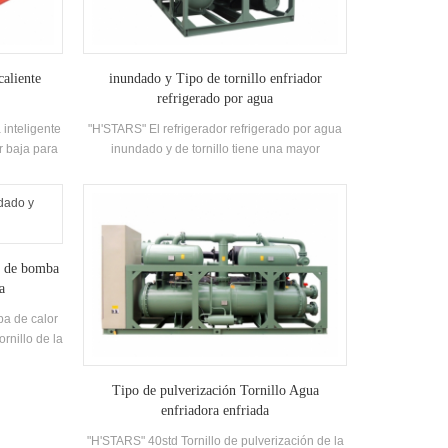
caliente
inundado y Tipo de tornillo enfriador
refrigerado por agua
inteligente
"H'STARS" El refrigerador refrigerado por agua
or baja para
inundado y de tornillo tiene una mayor
de energía,
eficiencia de transferencia de calor, y la
gable.
diferencia de temperatura entre la temperatura
de salida de agua y la temperatura de
evaporación es pequeña,y la resistencia a lo
largo del camino es Pequeño. Es adecuado
e de bomba
para las unidades con gran circulación y buen
a
enfriamiento Efecto.
a de calor
rnillo de la
 agua alta
Desarrollado
Tipo de pulverización Tornillo Agua
eficiencia
enfriadora enfriada
2, R134A
 hasta 6.7.
"H'STARS" 40std Tornillo de pulverización de la