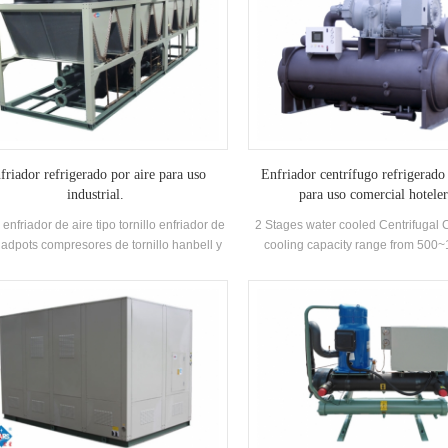
friador refrigerado por aire para uso
Enfriador centrífugo refrigerado
industrial.
para uso comercial hotele
 enfriador de aire tipo tornillo enfriador de
2 Stages water cooled Centrifugal C
adpots compresores de tornillo hanbell y
cooling capacity range from 500
peración de calor opcional para clientes
Centrifugal chiller is so reliable,
ra uso industrial. Alta calidad con fácil
performing, so future-proof that o
manejo.
installed, you may never have to thi
again. Low maintance cost