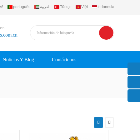
ий
português
العربية
Türkçe
Việt
Indonesia
cto
rs.com.cn
Noticias Y Blog
Contáctenos