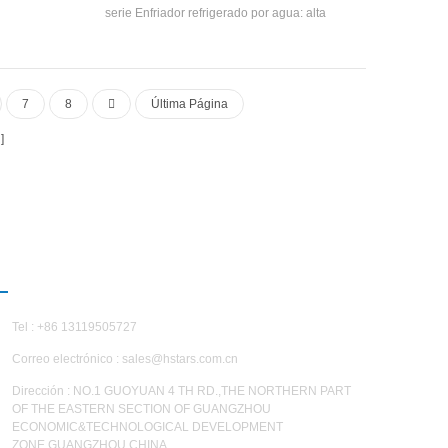
ente 50 ° C
serie Enfriador refrigerado por agua: alta
r se puede
eficiencia Twin-Tornillo Compresor, Auto-
 Requisitos.
desarrollado y fabricado alta eficiencia
ificaciones
Evaporador Spray, R22, SOLO 34A refrigerante,
eficiencia energética hasta 5.5. La unidad tiene
7
8
Última Página
20 especificaciones estándar.
CONTÁCTENOS
Tel : +86 13119505727
Correo electrónico :
sales@hstars.com.cn
Dirección : NO.1 GUOYUAN 4 TH RD.,THE NORTHERN PART
OF THE EASTERN SECTION OF GUANGZHOU
ECONOMIC&TECHNOLOGICAL DEVELOPMENT
ZONE,GUANGZHOU,CHINA