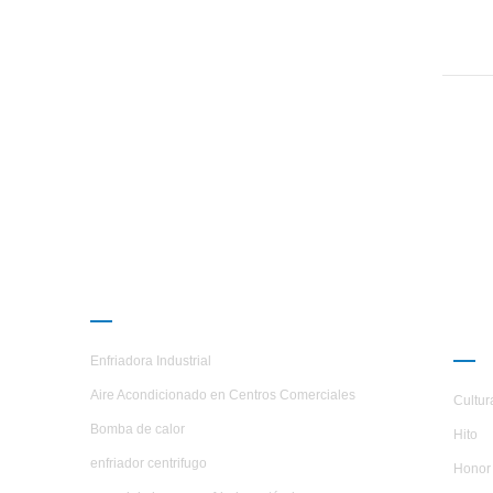
PRODUCTOS
AC
H.S
Enfriadora Industrial
Aire Acondicionado en Centros Comerciales
Cultur
Bomba de calor
Hito
enfriador centrifugo
Honor