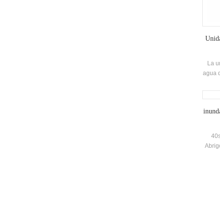
Unida
La u
agua d
comp
co
invest
inund
efi
40s
Abrig
alta
d
Eva
Refri