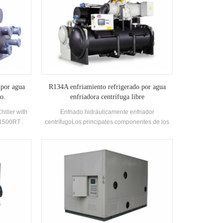
 por agua
R134A enfriamiento refrigerado por agua
ro.
enfriadora centrífuga libre
hiller with
Enfriado hidráulicamente enfriador
~1500RT .
centrífugoLos principales componentes de los
 so high-
enfriadores centrífugos están semicerrado dos
nce it’s
polos Compresores centrífugos, tipo rociado
nk about it
(Falling-Film) Evaporadores, sistemas de
.
recirculación de líquidos refrigerantes, Tipo de
flash Economizadores y troncos de placa de
orificio Dispositivos. Aplicaciones: Se utiliza
principalmente en sistemas de aire
acondicionado central y enfriamiento del
proceso industrial