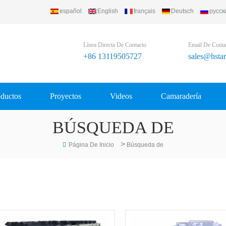
español
English
français
Deutsch
русск
Refrigerating Equipment Group Ltd..
Línea Directa De Contacto
Email De Conta
+86 13119505727
sales@hsta
ductos
Proyectos
Videos
Camaradería
BÚSQUEDA DE
>
Página De Inicio
Búsqueda de