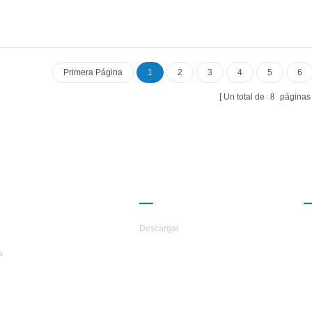
Temperatura de salida de agua cali
La unidad de recuperación de calo
configurar de acuerdo con el cliente
La unidad tiene un total de 20 espec
estándar.
Primera Página
1
2
3
4
5
6
Un total de
8
páginas
ERCA DE
CAMARADERÍA
TARS
Descargar
a