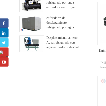
refrigerado por agua
enfri
enfriadora centrífuga
mod
libre
di
t
enfriadores de
desplazamiento
refrigerado por agua
Desplazamiento abierto
Agua refrigerada con
agua enfriador industrial
Unida
"H'
fuen
re
ree
puede
ac
enfria
la li
cali