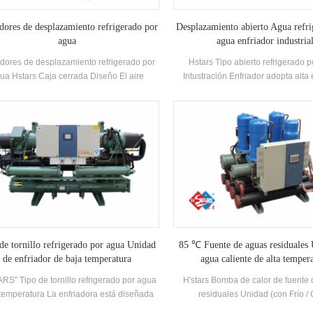
adores de desplazamiento refrigerado por
Desplazamiento abierto Agua refri
agua
agua enfriador industria
adores de desplazamiento refrigerado por
Hstars Tipo abierto refrigerado 
ua Hstars Caja cerrada Diseño El aire
Intustración Enfriador adopta alta 
cionado es un tipo de aire acondicionado
Compresor y componentes de c
ipo dividido, que se usa ampliamente en
electrónico, equipados con exc
hogares y pequeñas oficinas. Los
condensador de enfriamiento y E
dicionadores de aire del gabinete tienen
tajas de la alta potencia y el viento fuerte.
R. La unidad tiene 8 especificaciones
ndar y entrada de agua de enfriamiento
eratura. Rango 21-35 °C. Marca: Hstars
friamientoCapacidad Range: 25.7kw ~
7kw Aplicaciones: Fábrica, restaurante,
centro comercial, oficina y otro aire
acondicionado Sistemas.
de tornillo refrigerado por agua Unidad
85 ℃ Fuente de aguas residuales
de enfriador de baja temperatura
agua caliente de alta temper
RS" Tipo de tornillo refrigerado por agua
H'stars Bomba de calor de fuente
temperatura La enfriadora está diseñada
residuales Unidad (con Frío / 
 refrigeración, refrigeración e industrial
recuperación) Es un equipo de agu