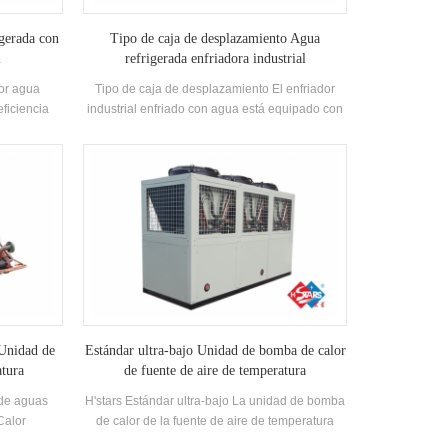
gerada con
Tipo de caja de desplazamiento Agua
l
refrigerada enfriadora industrial
por agua
Tipo de caja de desplazamiento El enfriador
eficiencia
industrial enfriado con agua está equipado con
ontrol
un tanque de agua y una bomba de agua
elente
circulante de acuerdo con la capacidad de
vaporador
enfriamiento, con compresores de marca bien
conocidos y control electrónico componentes.
Está equipado con alta eficiencia Shell-and-
tube Condensadores y Evaporadores.
 Unidad de
Estándar ultra-bajo Unidad de bomba de calor
atura
de fuente de aire de temperatura
 de aguas
H'stars Estándar ultra-bajo La unidad de bomba
Calor
de calor de la fuente de aire de temperatura
a caliente
funciona de manera estable en el entorno de