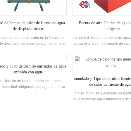
d de bomba de calor de fuente de agua
Fuente de aire Unidad de agua 
de desplazamiento
inteligente
nidad de bomba de calor de la fuente de
La unidad de calentamiento de agua 
e desplazamiento se fabrica mediante un
utiliza el aire como la fuente de cal
resor de marca famosa y originales de
hacer agua caliente, que es ahorro 
ntrol electrónico, y está equipado con
eficiente y ambientalmente ami
igación independiente y desarrollo de alta
ado y Tipo de tornillo enfriador de agua
ciencia Intercambiador de calor espiral
enfriada con agua
inundado y Tipo de tornillo fuent
td Tornillo de tipo inundado de la serie
de calor de fuente de agu
o industrial refrigerado por agua adoptiva
 eficiencia Twin-Tornillo Compresor, Auto-
"H'STARS" 40std La unidad de bomb
esarrollado y fabricado alta eficiencia
de la fuente de agua inundada y de to
porador de tipo inundado, R22, R134A
serie adopta la unidad de bomba de
gerante, puede llegar 5.5. La unidad tiene
eficiencia Twin-Tornillo compresor, 
20 especificaciones estándar.
autodesarrollado y fabricado alta 
Evaporador de tipo inundado, R2
Refrigerante, eficiencia energética