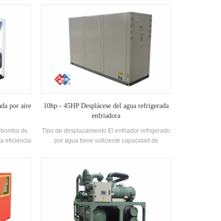
sa de baños,
-25 ℃ ~ 43, utilizando aire como fuente de calor,
a y otros
no se descargan contaminantes, y 55 ° C El
or de las
agua caliente está preparada para satisfacer la
horrando
demanda de agua caliente entre 35-55 ° C.
mbiente.
Función de calefacción, adecuada para
0% En
suministro de aire directo o radiación de piso
entamiento
Calefacción.
 en gran
o.
da por aire
10hp - 45HP Desplácese del agua refrigerada
enfriadora
e bomba de
Tipo de desplazamiento El enfriador refrigerado
ta eficiencia
por agua tiene suficiente capacidad de
pletamente
enfriamiento, alta eficiencia, fácil limpieza y
cado alta
mantenimiento, y la calificación de eficiencia
mbiador de
energética es 4-2. Capacidad de enfriamiento
e bobina,
RANGO: 21500 kcal a 113400 kcal (10HP ~
rigerante
45HP), adecuado para oficinas pequeñas y
medianas, talleres de fábrica, hoteles, villas, etc