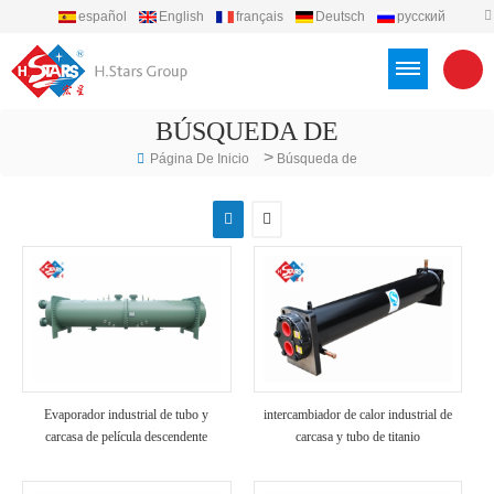
español
English
français
Deutsch
русский
português
العربية
Türkçe
Việt
Indonesia
BÚSQUEDA DE
>
Página De Inicio
Búsqueda de
Evaporador industrial de tubo y
intercambiador de calor industrial de
carcasa de película descendente
carcasa y tubo de titanio