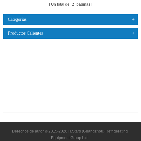
Un total de
2
páginas
Categorías
Productos Calientes
PRODUCTOS
ACERCA DE H.STARS
CAMARADERÍA
CONTÁCTENOS
Derechos de autor © 2015-2026 H.Stars (Guangzhou) Refrigerating
Equipment Group Ltd.