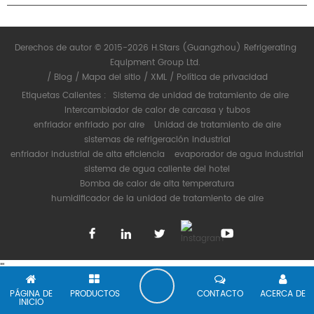
Derechos de autor © 2015-2026 H.Stars (Guangzhou) Refrigerating
Equipment Group Ltd.
/
Blog
/
Mapa del sitio
/
XML
/
Política de privacidad
Etiquetas Calientes :
Sistema de unidad de tratamiento de aire
Intercambiador de calor de carcasa y tubos
enfriador enfriado por aire
Unidad de tratamiento de aire
sistemas de refrigeración industrial
enfriador industrial de alta eficiencia
evaporador de agua industrial
sistema de agua caliente del hotel
Bomba de calor de alta temperatura
humidificador de la unidad de tratamiento de aire
"
"
PÁGINA DE
PRODUCTOS
CONTACTO
ACERCA DE
INICIO