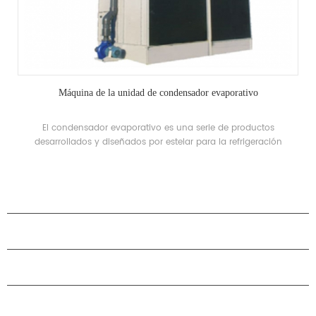
Máquina de la unidad de condensador evaporativo
El condensador evaporativo es una serie de productos
desarrollados y diseñados por estelar para la refrigeración
industrial. La diferencia entre el condensador evaporativo y la
torre de enfriamiento es que el cambio de fase del medio de
trabajo enfriado se puede dividir en dos tipos, flujo de
contracorriente y flujo mixto de acuerdo con la dirección de flujo
PRODUCTOS
del aire y el spray Agua.
ACERCA DE H.STARS
CAMARADERÍA
CONTÁCTENOS