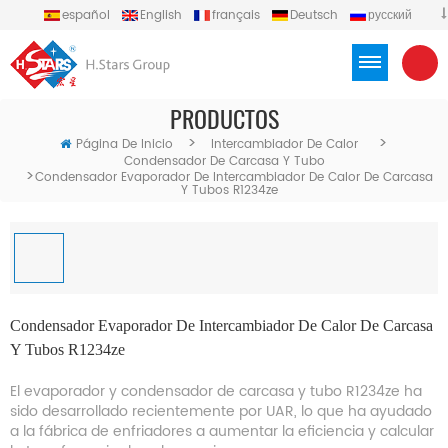
español
English
français
Deutsch
русский
português
العربية
Türkçe
Việt
Indonesia
PRODUCTOS
>
>
Página De Inicio
Intercambiador De Calor
Condensador De Carcasa Y Tubo
>
Condensador Evaporador De Intercambiador De Calor De Carcasa
Y Tubos R1234ze
Condensador Evaporador De Intercambiador De Calor De Carcasa
Y Tubos R1234ze
El evaporador y condensador de carcasa y tubo R1234ze ha
sido desarrollado recientemente por UAR, lo que ha ayudado
a la fábrica de enfriadores a aumentar la eficiencia y calcular