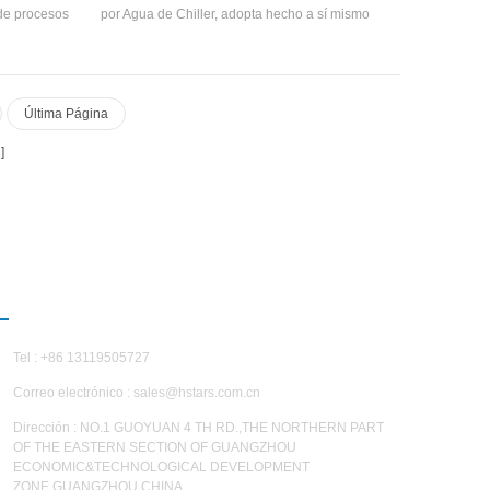
incipales se
 de procesos
por Agua de Chiller, adopta hecho a sí mismo
n un diseño
 del papel.
UAR evaporador de película descendente ,
ta 6.0
de carga
40STD serie chiller enfriado por agua, de alta
e líquido
eficiencia, ahorro de energía ,fabricado por la H.
ores, la
Estrellas (Guangzhou) Equipo de Refrigeración
Última Página
erencias de
Group Ltd. Tiene 40 especificaciones estándar,
pequeñas.
capacidad de enfriamiento rango es de 443kW
a 3484kW,agua fría temperatura se puede
ajustar de 5℃ a 20℃,agua de refrigeración
rango de temperatura es de 15℃ a
40℃,además de la configuración personalizada
y de alta tensión y otras unidades de suministro
de energía están disponibles.
CONTÁCTENOS
Tel : +86 13119505727
Correo electrónico :
sales@hstars.com.cn
Dirección : NO.1 GUOYUAN 4 TH RD.,THE NORTHERN PART
OF THE EASTERN SECTION OF GUANGZHOU
ECONOMIC&TECHNOLOGICAL DEVELOPMENT
ZONE,GUANGZHOU,CHINA