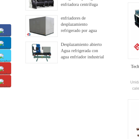
enfriadora centrífuga
libre
enfriadores de
desplazamiento
refrigerado por agua
Desplazamiento abierto
Agua refrigerada con
agua enfriador industrial
Tech
Unid
cale
enfr
ai