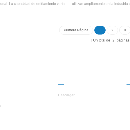
Características: Los componentes pr
ional. La capacidad de enfriamiento varía
utilizan ampliamente en la industria
combinan perfectamente entre sí, co
de 400kw a 1100kw, la salida se enfrió
químicos, la industria alimentaria y
de ahorro de energía, COP has
s de temperatura del agua 5 a 20 ° C, la
Debido a la ausencia del efecto 
acidad de calefacción varía de 350kw a
estática causado por la columna d
w, y los rangos de temperatura del agua
como en otros tipos de evaporad
Primera Página
1
2
iente de salida de 45 ° C hasta 50 ° C .
evaporación puede tener lugar a dif
temperatura media efectivas muy 
Un total de
2
páginas
ERCA DE
CAMARADERÍA
TARS
Descargar
a