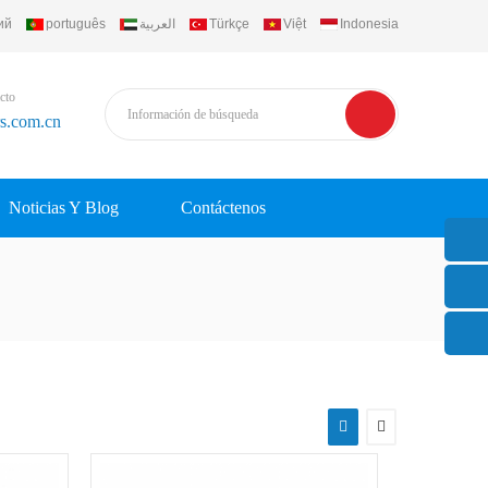
ий
português
العربية
Türkçe
Việt
Indonesia
cto
rs.com.cn
Noticias Y Blog
Contáctenos