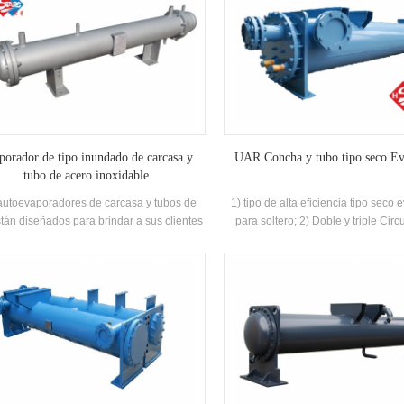
porador de tipo inundado de carcasa y
UAR Concha y tubo tipo seco E
tubo de acero inoxidable
autoevaporadores de carcasa y tubos de
1) tipo de alta eficiencia tipo seco
tán diseñados para brindar a sus clientes
para soltero; 2) Doble y triple Circu
jores soluciones disponibles en el uso de
Tipo inundado de eficiencia Evapo
acondicionado y refrigeración. la función
soltero; 3) doble y triple circuit
ipal es evaporar el refrigerante líquido en
Rango: 3TR - 900tr inundado Tipo
refrigerante y refrigerar el agua enfriada.
rcasa y el tubo están hechos de tubos de
endimiento q235-b, acero inoxidable # 304
# 316. de cobre especial, aleteado
teriormente y ranurado interiormente.