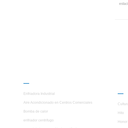
estac
des
rango
cap
950k
cal
PRODUCTOS
AC
H.S
Enfriadora Industrial
Aire Acondicionado en Centros Comerciales
Cultur
Bomba de calor
Hito
enfriador centrifugo
Honor