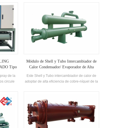
d del aire
otras industrias.
 trabajo.
olar con
apacidad de
ahu.todos
icación
ia unidad
LING
Módulo de Shell y Tubo Intercambiador de
ADO Tipo
Calor Condensador/ Evaporador de Alta
Resistencia Contra la Corrosión de la Unidad
pray de la
Este Shell y Tubo intercambiador de calor de
frigorífica para la Industria Química Uso
os circule
adoptar de alta eficiencia de cobre-níquel de la
uipados con
aleación de tubos de cobre, que se encuentran
eficiencia
inmersos en el refrigerante, como resultado, la
R22, R134A
transferencia de calor, la eficiencia es alta, y el
lor se puede
gas refrigerante líquido es completamente
ientes
separados para evitar que el líquido de martillo.
e 39
El rendimiento de la máquina entera es
.
eficiente, limpio, seguro, ahorro de energía,
hermoso y duradero.