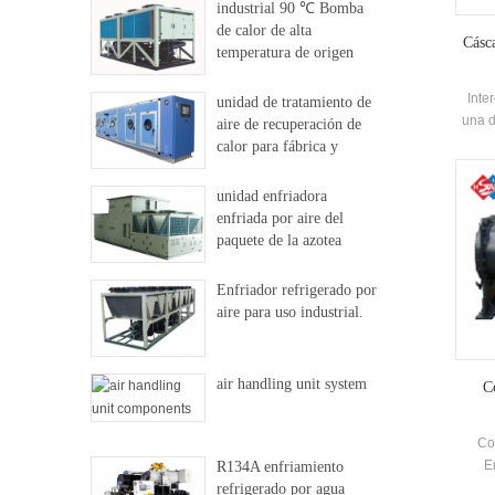
industrial 90 ℃ Bomba
de calor de alta
Cásca
temperatura de origen
dural
Inte
unidad de tratamiento de
una d
aire de recuperación de
Unida
calor para fábrica y
un
hospital
ut
unidad enfriadora
enfriada por aire del
paquete de la azotea
Enfriador refrigerado por
aire para uso industrial.
air handling unit system
C
Co
E
R134A enfriamiento
refrigerado por agua