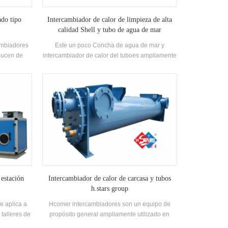
ado tipo
Intercambiador de calor de limpieza de alta
calidad Shell y tubo de agua de mar
Evaporador
ambiadores
Este un poco Concha de agua de mar y
ducen de
intercambiador de calor del tuboes ampliamente
isito.
utilizado en equipos marinos, pero también
adecuado para los Sistema que necesita
procesar químico o Corsivo Líquido.
 estación
Intercambiador de calor de carcasa y tubos
h.stars group
se aplica a
Hcomer intercambiadores son un equipo de
 talleres de
propósito general ampliamente utilizado en
. Podemos
petroquímica, metalurgia, refrigeración, gas y