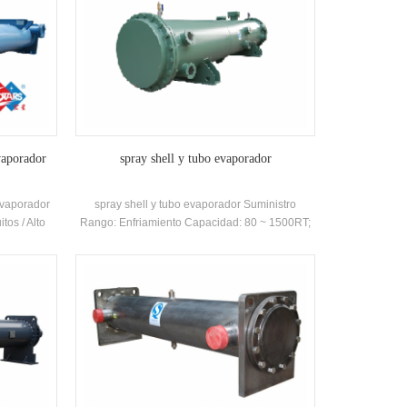
vaporador
spray shell y tubo evaporador
 evaporador
spray shell y tubo evaporador Suministro
itos / Alto
Rango: Enfriamiento Capacidad: 80 ~ 1500RT;
rador para
Refrigeración Circuito: 1, 2 circuitos
oExchange
'Refrigerante: R134A
 / marina