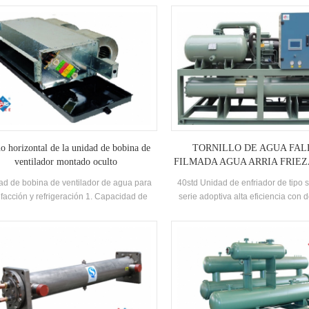
controlar con precisión la humeda
para satisfacer sus condiciones de
Además, también podemos contr
precisión el nivel de limpieza, la c
enfriamiento o calentamiento del 
nuestros productos son de fabr
personalizada, diseñamos la prop
para usted.
o horizontal de la unidad de bobina de
TORNILLO DE AGUA FAL
ventilador montado oculto
FILMADA AGUA ARRIA FRIEZ
de refrigeración
ad de bobina de ventilador de agua para
40std Unidad de enfriador de tipo s
facción y refrigeración 1. Capacidad de
serie adoptiva alta eficiencia con d
iamiento Alcance: 3kw ----- 14kw Flujo de
Sistema de compresores duales, eq
re Volumen: 470m3 / H ----- 3070m3 / H
Auto-desarrollado y fabricado alta 
Evaporador de película que cae, 
refrigerante. La recuperación de ca
configurar en función de los cl
necesidades. La unidad tien
especificaciones estándar