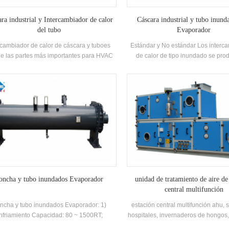
ra industrial y Intercambiador de calor
Cáscara industrial y tubo inund
del tubo
Evaporador
rcambiador de calor de cáscara y tuboes
Estándar y No estándar Los interc
e las partes más importantes para HVAC
de calor de tipo inundado se pro
d similar a la unidad de enfriamiento y la
acuerdo con los clientes. Requ
idad de bomba de calor, ampliamente
ilizada en todo tipo de área industrial y
comercial.
oncha y tubo inundados Evaporador
unidad de tratamiento de aire de
central multifunción
ncha y tubo inundados Evaporador: 1)
estación central multifunción ahu, 
nfriamiento Capacidad: 80 ~ 1500RT;
hospitales, invernaderos de hongos,
procesamiento de alimentos, etc