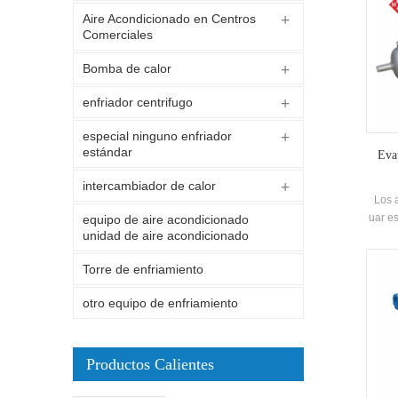
Aire Acondicionado en Centros
Comerciales
Bomba de calor
enfriador centrifugo
especial ninguno enfriador
estándar
Eva
intercambiador de calor
Los 
uar es
equipo de aire acondicionado
unidad de aire acondicionado
las me
aire 
Torre de enfriamiento
princ
vapor 
otro equipo de enfriamiento
la ca
alto r
ex
Productos Calientes