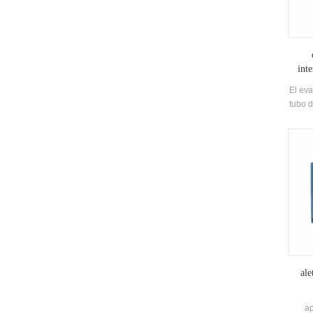
int
El eva
tubo d
mari
sis
q
ta
ale
ap