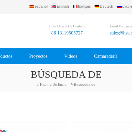
español
English
français
Deutsch
русск
) Refrigerating Equipment Group Ltd..
Línea Directa De Contacto
Email De Conta
+86 13119505727
sales@hsta
ductos
Proyectos
Videos
Camaradería
BÚSQUEDA DE
>
Página De Inicio
Búsqueda de