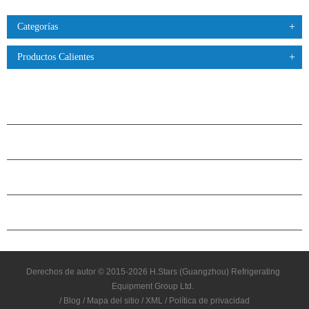
Categorías
Productos Calientes
PRODUCTOS
ACERCA DE H.STARS
CAMARADERÍA
CONTÁCTENOS
Derechos de autor © 2015-2026 H.Stars (Guangzhou) Refrigerating
Equipment Group Ltd.
/
Blog
/
Mapa del sitio
/
XML
/
Política de privacidad