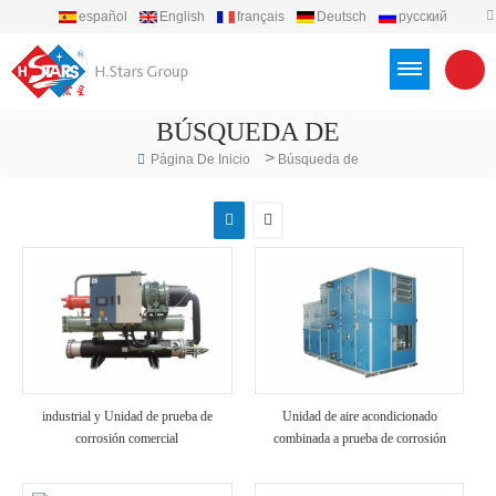
español
English
français
Deutsch
русский
português
العربية
Türkçe
Việt
Indonesia
BÚSQUEDA DE
>
Página De Inicio
Búsqueda de
industrial y Unidad de prueba de
Unidad de aire acondicionado
corrosión comercial
combinada a prueba de corrosión