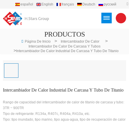
español
English
français
Deutsch
русский
português
العربية
Türkçe
Việt
Indonesia
PRODUCTOS
>
>
Página De Inicio
Intercambiador De Calor
Intercambiador De Calor De Carcasa Y Tubos
>
Intercambiador De Calor Industrial De Carcasa Y Tubo De Titanio
Intercambiador De Calor Industrial De Carcasa Y Tubo De Titanio
Rango de capacidad del intercambiador de calor de titanio de carcasa y tubo:
3TR ~ 900TR
Tipo de refrigerante: R134a, R407c, R404a, R410a, etc.
Tipo: tipo inundado, tipo marino, tipo agua-agua, tipo de recuperación de calor