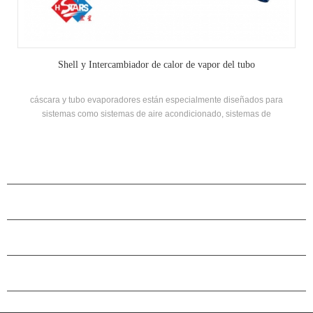
Shell y Intercambiador de calor de vapor del tubo
cáscara y tubo evaporadores están especialmente diseñados para
sistemas como sistemas de aire acondicionado, sistemas de
refrigeración y bomba de calor Mecanizado. Su mantenimiento
conveniente, el alto rendimiento de la transferencia de calor, se usa
ampliamente en procesos químicos, centrales eléctricas, maquinaria de
refrigeración y otras ocasiones.
PRODUCTOS
ACERCA DE H.STARS
CAMARADERÍA
CONTÁCTENOS