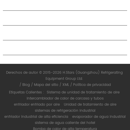
PRODUCTOS
ACERCA DE H.STARS
CAMARADERÍA
CONTÁCTENOS
Derechos de autor © 2015-2026 H.Stars (Guangzhou) Refrigerating
Equipment Group Ltd.
/
Blog
/
Mapa del sitio
/
XML
/
Política de privacidad
Etiquetas Calientes :
Sistema de unidad de tratamiento de aire
Intercambiador de calor de carcasa y tubos
enfriador enfriado por aire
Unidad de tratamiento de aire
sistemas de refrigeración industrial
enfriador industrial de alta eficiencia
evaporador de agua industrial
sistema de agua caliente del hotel
Bomba de calor de alta temperatura