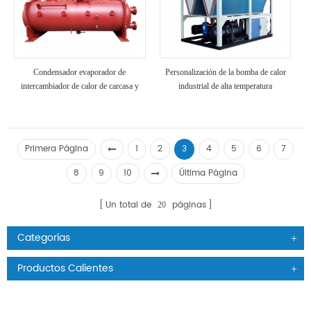
Condensador evaporador de
Personalización de la bomba de calor
intercambiador de calor de carcasa y
industrial de alta temperatura
tubos R1234ze
R1234ze
Primera Página
1
2
3
4
5
6
7
8
9
10
Última Página
Un total de
páginas
20
Categorías
Productos Calientes