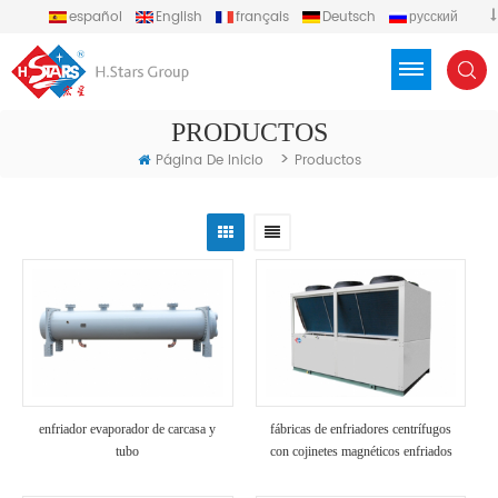
español
English
français
Deutsch
русский
português
العربية
Türkçe
Việt
Indonesia
PRODUCTOS
>
Página De Inicio
Productos
enfriador evaporador de carcasa y
fábricas de enfriadores centrífugos
tubo
con cojinetes magnéticos enfriados
por aire