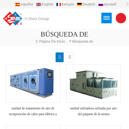
español
English
français
Deutsch
русский
português
العربية
Türkçe
Việt
Indonesia
BÚSQUEDA DE
>
Página De Inicio
Búsqueda de
unidad de tratamiento de aire de
unidad enfriadora enfriada por aire
recuperación de calor para fábrica y
del paquete de la azotea
hospital