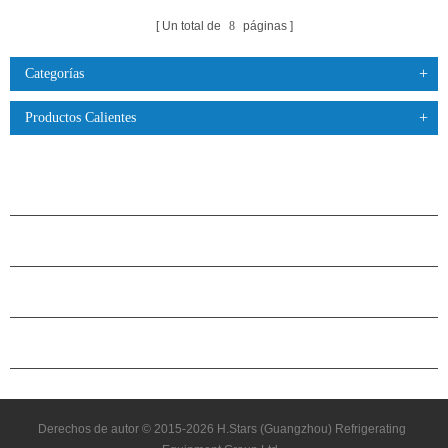
Un total de
8
páginas
Categorías
Productos Calientes
PRODUCTOS
ACERCA DE H.STARS
CAMARADERÍA
CONTÁCTENOS
Derechos de autor © 2015-2026 H.Stars (Guangzhou) Refrigerating