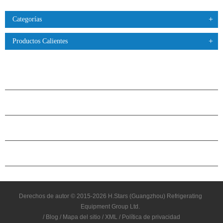
Categorías
Productos Calientes
PRODUCTOS
ACERCA DE H.STARS
CAMARADERÍA
CONTÁCTENOS
Derechos de autor © 2015-2026 H.Stars (Guangzhou) Refrigerating
Equipment Group Ltd.
/
Blog
/
Mapa del sitio
/
XML
/
Política de privacidad