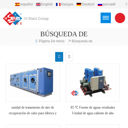
español
English
français
Deutsch
русский
português
العربية
Türkçe
Việt
Indonesia
BÚSQUEDA DE
>
Página De Inicio
Búsqueda de
unidad de tratamiento de aire de
85 ℃ Fuente de aguas residuales
recuperación de calor para fábrica y
Unidad de agua caliente de alta
hospital
temperatura