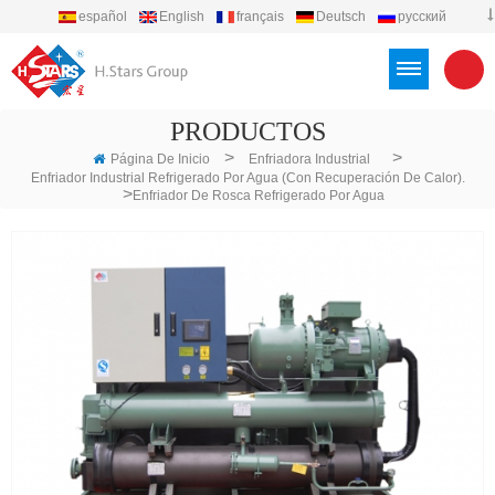
español
English
français
Deutsch
русский
português
العربية
Türkçe
Việt
Indonesia
PRODUCTOS
>
>
Página De Inicio
Enfriadora Industrial
Enfriador Industrial Refrigerado Por Agua (con Recuperación De Calor).
>
Enfriador De Rosca Refrigerado Por Agua