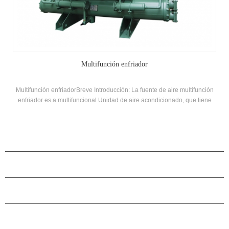
Multifunción enfriador
Multifunción enfriadorBreve Introducción: La fuente de aire multifunción
enfriador es a multifuncional Unidad de aire acondicionado, que tiene
tres condiciones de trabajo de refrigeración, calefacción y agua caliente.
Producción. Se puede cambiar automáticamente de acuerdo con la
temperatura ambiente y la demanda de agua caliente, que es energía
eficiente. Marca: Hstars Agua caliente de la entrada y salida del agua
PRODUCTOS
caliente Temperatura: 55 ° C Aplicaciones: Aplicación Áreas: Hoteles,
Hospitales, Comerciales Comerciales y Residenciales, Villas, etc
ACERCA DE H.STARS
CAMARADERÍA
CONTÁCTENOS