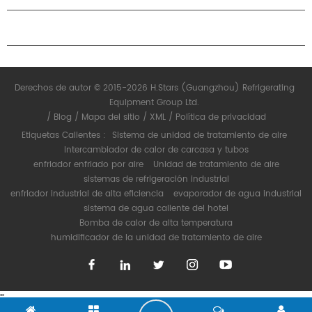
CONTÁCTENOS
Derechos de autor © 2015-2026 H.Stars (Guangzhou) Refrigerating
Equipment Group Ltd.
/
Blog
/
Mapa del sitio
/
XML
/
Política de privacidad
Etiquetas Calientes :
Sistema de unidad de tratamiento de aire
Intercambiador de calor de carcasa y tubos
enfriador enfriado por aire
Unidad de tratamiento de aire
sistemas de refrigeración industrial
enfriador industrial de alta eficiencia
evaporador de agua industrial
sistema de agua caliente del hotel
Bomba de calor de alta temperatura
humidificador de la unidad de tratamiento de aire
"
"