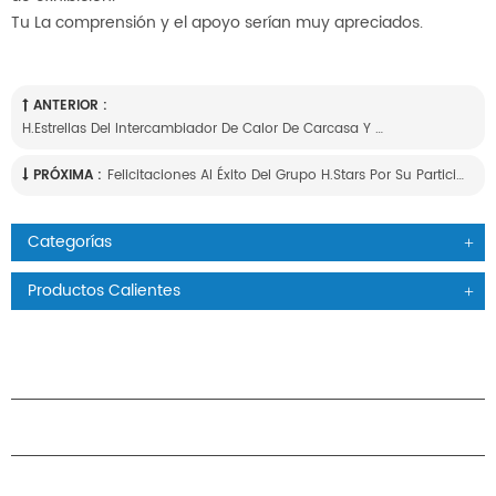
Tu La comprensión y el apoyo serían muy apreciados.
ANTERIOR :
H.estrellas Del Intercambiador De Calor De Carcasa Y Tubo Ventajas-Desarrollo Y Selección De Tecnología De Producto
PRÓXIMA :
Felicitaciones Al Éxito Del Grupo H.stars Por Su Participación En Hvac Expo Saudi
Categorías
Productos Calientes
PRODUCTOS
ACERCA DE H.STARS
CAMARADERÍA