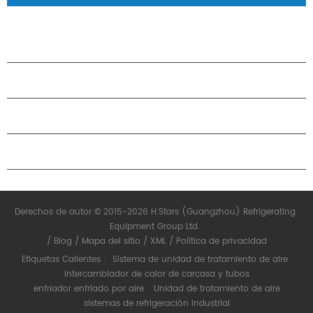
PRODUCTOS
ACERCA DE H.STARS
CAMARADERÍA
CONTÁCTENOS
Derechos de autor © 2015-2026 H.Stars (Guangzhou) Refrigerating
Equipment Group Ltd.
/
Blog
/
Mapa del sitio
/
XML
/
Política de privacidad
Etiquetas Calientes :
Sistema de unidad de tratamiento de aire
Intercambiador de calor de carcasa y tubos
enfriador enfriado por aire
Unidad de tratamiento de aire
sistemas de refrigeración industrial