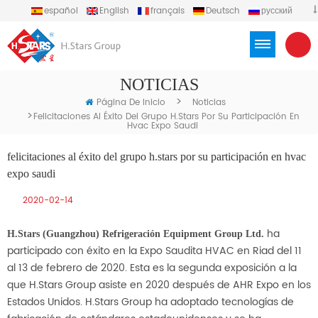
español
English
français
Deutsch
русский
português
العربية
Türkçe
Việt
Indonesia
NOTICIAS
>
Página De Inicio
Noticias
>
Felicitaciones Al Éxito Del Grupo H.stars Por Su Participación En
Hvac Expo Saudi
felicitaciones al éxito del grupo h.stars por su participación en hvac
expo saudi
2020-02-14
ha
H.Stars (Guangzhou) Refrigeración Equipment Group Ltd.
participado con éxito en la Expo Saudita HVAC en Riad del 11
al 13 de febrero de 2020. Esta es la segunda exposición a la
que H.Stars Group asiste en 2020 después de AHR Expo en los
Estados Unidos. H.Stars Group ha adoptado tecnologías de