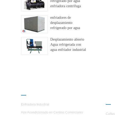
refrigerado por agua
enfriadora centrífuga
libre
enfriadores de
desplazamiento
refrigerado por agua
Desplazamiento abierto
Agua refrigerada con
agua enfriador industrial
PRODUCTOS
AC
H.S
Enfriadora Industrial
Aire Acondicionado en Centros Comerciales
Cultur