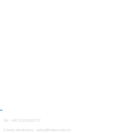
CONTÁCTENOS
Tel : +86 13119505727
Correo electrónico :
sales@hstars.com.cn