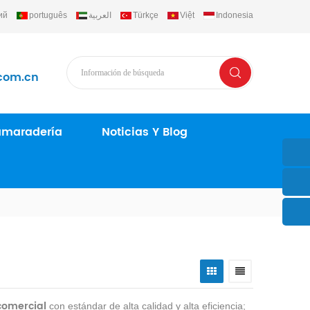
ий
português
العربية
Türkçe
Việt
Indonesia
com.cn
maradería
Noticias Y Blog
comercial
con estándar de alta calidad y alta eficiencia;