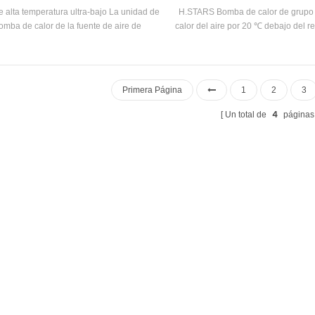
ente de aire de temperatura
e alta temperatura ultra-bajo La unidad de
H.STARS Bomba de calor de grupo
omba de calor de la fuente de aire de
calor del aire por 20 ℃ debajo del re
atura está hecha de 85 ° C Agua caliente
comprimen el calor en un refrigeran
 temperatura a través de la bomba de calor
temperatura y alta presión, y lue
capacidad de calefacción nominal 88kw
través de la transferencia de cal
otencia de entrada 37.5kw Rango de
necesidad de calentar agua u otr
Primera Página
1
2
3
eratura del agua caliente 55 ° C-85 ° C
4
Un total de
páginas