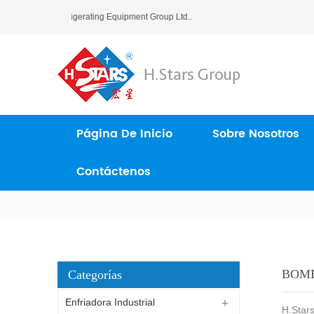
ars (Guangzhou) Refrigerating Equipment Group Ltd..
Página De Inicio
Sobre Nosotros
Contáctenos
BOMB
Categorías
Enfriadora Industrial
H.Stars