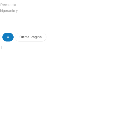
 Recolecta
frigerante y
te de alta
go pasó a
or a la
os medios
4
Última Página