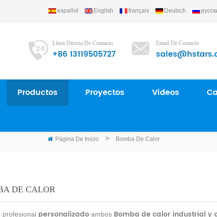
español
English
français
Deutsch
русск
Línea Directa De Contacto
Email De Contacto
+86 13119505727
sales@hstars.
Productos
Proyectos
Videos
Ca
PRODUCTOS
>
Página De Inicio
Bomba De Calor
A DE CALOR
personalizado
Bomba de calor industrial y 
 profesional
ambos