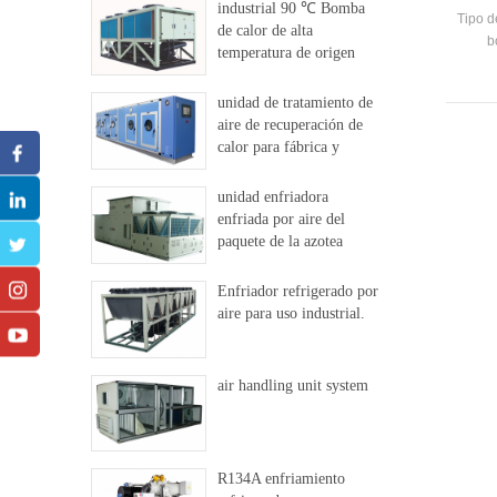
fu
industrial 90 ℃ Bomba
Tipo d
de calor de alta
b
temperatura de origen
temper
dural
a alta
unidad de tratamiento de
con 
aire de recuperación de
P
calor para fábrica y
temp
hospital
unidad enfriadora
enfriada por aire del
paquete de la azotea
Enfriador refrigerado por
aire para uso industrial.
air handling unit system
R134A enfriamiento