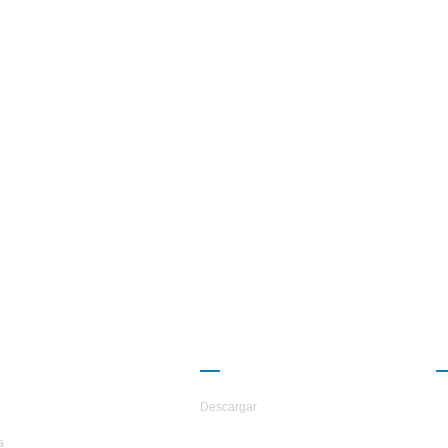
ERCA DE
CAMARADERÍA
TARS
Descargar
a