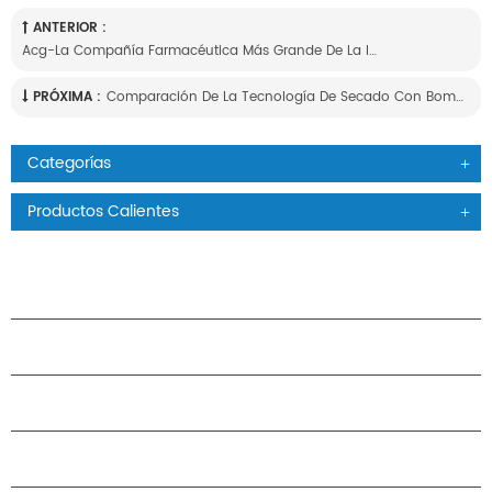
ANTERIOR :
Acg-La Compañía Farmacéutica Más Grande De La India Que Visita H.stars
PRÓXIMA :
Comparación De La Tecnología De Secado Con Bomba De Calor Y La Tecnología De Secado Tradicional.
Categorías
Productos Calientes
PRODUCTOS
ACERCA DE H.STARS
CAMARADERÍA
CONTÁCTENOS