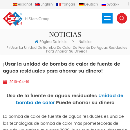
español
English
français
Deutsch
русский
português
العربية
Türkçe
Việt
Indonesia
NOTICIAS
>
Página De Inicio
Noticias
>
¡Usar La Unidad De Bomba De Calor De Fuente De Aguas Residuales
Para Ahorrar Su Dinero!
¡Usar la unidad de bomba de calor de fuente de
aguas residuales para ahorrar su dinero!
2019-04-19
Uso de la fuente de aguas residuales
Unidad de
bomba de calor
Puede ahorrar su dinero
La bomba de calor de fuente de aguas residuales es una de
las tecnologías de bomba de calor más prometedoras del