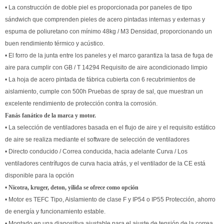
• La construcción de doble piel es proporcionada por paneles de tipo
sándwich que comprenden pieles de acero pintadas internas y externas y
espuma de poliuretano con mínimo 48kg / M3 Densidad, proporcionando un
buen rendimiento térmico y acústico.
• El forro de la junta entre los paneles y el marco garantiza la tasa de fuga de
aire para cumplir con GB / T 14294 Requisito de aire acondicionado limpio
• La hoja de acero pintada de fábrica cubierta con 6 recubrimientos de
aislamiento, cumple con 500h Pruebas de spray de sal, que muestran un
excelente rendimiento de protección contra la corrosión.
Fanás fanático de la marca y motor.
• La selección de ventiladores basada en el flujo de aire y el requisito estático
de aire se realiza mediante el software de selección de ventiladores
• Directo conducido / Correa conducida, hacia adelante Curva / Los
ventiladores centrífugos de curva hacia atrás, y el ventilador de la CE está
disponible para la opción
•
Nicotra, kruger, deton, yilida se ofrece como opción
• Motor es TEFC Tipo, Aislamiento de clase F y IP54 o IP55 Protección, ahorro
de energía y funcionamiento estable.
• Montado en una diapositiva ajustable para el ajuste de tensión de la correa