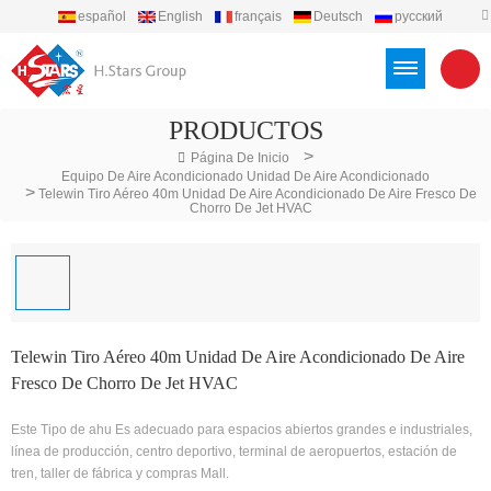
español
English
français
Deutsch
русский
português
العربية
Türkçe
Việt
Indonesia
PRODUCTOS
>
Página De Inicio
Equipo De Aire Acondicionado Unidad De Aire Acondicionado
>
Telewin Tiro Aéreo 40m Unidad De Aire Acondicionado De Aire Fresco De
Chorro De Jet HVAC
Telewin Tiro Aéreo 40m Unidad De Aire Acondicionado De Aire
Fresco De Chorro De Jet HVAC
Este Tipo de ahu Es adecuado para espacios abiertos grandes e industriales,
línea de producción, centro deportivo, terminal de aeropuertos, estación de
tren, taller de fábrica y compras Mall.