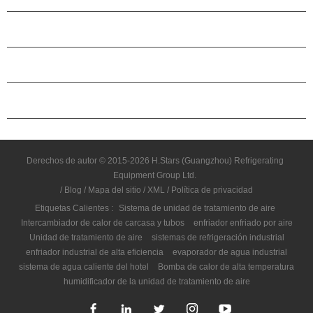
ACERCA DE H.STARS
CAMARADERÍA
CONTÁCTENOS
Derechos de autor © 2015-2026 H.Stars (Guangzhou) Refrigerating
Equipment Group Ltd.
/
Blog
/
Mapa del sitio
/
XML
/
Política de privacidad
Etiquetas Calientes :
Sistema de unidad de tratamiento de aire
Intercambiador de calor de carcasa y tubos
enfriador enfriado por aire
Unidad de tratamiento de aire
sistemas de refrigeración industrial
enfriador industrial de alta eficiencia
evaporador de agua industrial
sistema de agua caliente del hotel
Bomba de calor de alta temperatura
humidificador de la unidad de tratamiento de aire