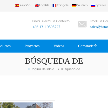
español
English
français
Deutsch
русский
Línea Directa De Contacto
Email De Co
+86 13119505727
sales@hsta
oductos
Proyectos
Videos
Camaradería
BÚSQUEDA DE
>
Página De Inicio
Búsqueda de