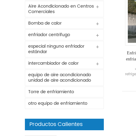
Aire Acondicionado en Centros
Comerciales
Bomba de calor
enfriador centrifugo
especial ninguno enfriador
estándar
Enfri
enfri
intercambiador de calor
refri
equipo de aire acondicionado
unidad de aire acondicionado
qu
confi
Torre de enfriamiento
No 
pre
otro equipo de enfriamiento
en
Productos Calientes