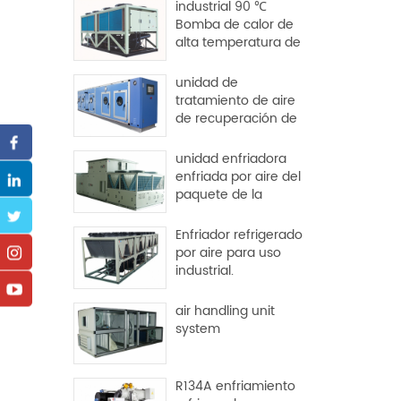
industrial 90 ℃
Bomba de calor de
alta temperatura de
origen dural
unidad de
tratamiento de aire
de recuperación de
calor para fábrica y
hospital
unidad enfriadora
enfriada por aire del
paquete de la
azotea
Enfriador refrigerado
por aire para uso
industrial.
air handling unit
system
R134A enfriamiento