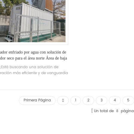
ador enfriado por agua con solución de
ador seco para el área norte Área de baja
temperatura ambiente
¿Está buscando una solución de
geración más eficiente y de vanguardia
e combine eficiencia, flexibilidad y
abilidad en países de regiones frías?
busque más: estamos orgullosos de
sentar nuestra última innovación: el
Primera Página
1
2
3
4
5
friador de agua con soluciones de
refrigeración Dry Cooler.
Un total de
página
8