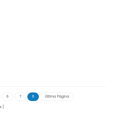
6
7
8
Última Página
s