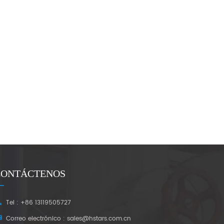
CONTÁCTENOS
Tel : +86 13119505727
Correo electrónico :
sales@hstars.com.cn