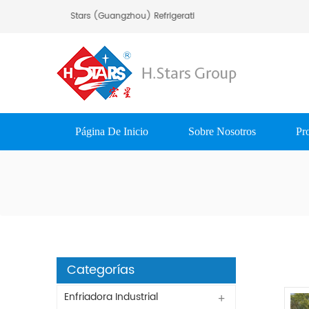
Bienvenido A H.Stars (Guangzhou) Refrigerating Equipment Group Ltd..
Página De Inicio
Sobre Nosotros
Pr
Categorías
Enfriadora Industrial