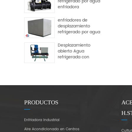
refrigerado por agua
enfriadora
centrífuga libre
enfriadores de
desplazamiento
refrigerado por agua
Desplazamiento
abierto Agua
refrigerada con
agua enfriador
industrial
PRODUCTOS
AC
H.S
Enfriadora Industrial
Aire Acondicionado en Centros
Cultu