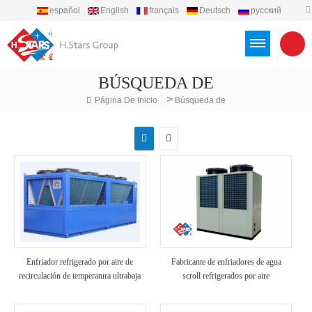
español
English
français
Deutsch
русский
português
العربية
Türkçe
Việt
Indonesia
BÚSQUEDA DE
>
Página De Inicio
Búsqueda de
Enfriador refrigerado por aire de
Fabricante de enfriadores de agua
recirculación de temperatura ultrabaja
scroll refrigerados por aire
de glicol de fabricación industrial