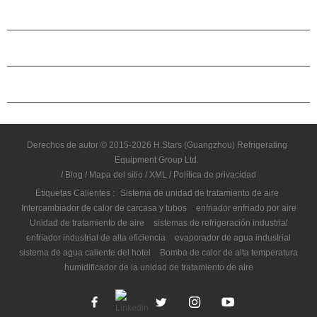
ACERCA DE H.STARS
CAMARADERÍA
CONTÁCTENOS
Derechos de autor © 2015-2026 H.Stars (Guangzhou) Refrigerating
Equipment Group Ltd.
/
Blog
/
Mapa del sitio
/
XML
/
Política de privacidad
Etiquetas Calientes :
Sistema de unidad de tratamiento de aire
Intercambiador de calor de carcasa y tubos
enfriador enfriado por aire
Unidad de tratamiento de aire
sistemas de refrigeración industrial
enfriador industrial de alta eficiencia
evaporador de agua industrial
sistema de agua caliente del hotel
Bomba de calor de alta temperatura
humidificador de la unidad de tratamiento de aire