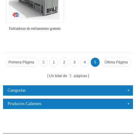
Enfriadoras de enfriamiento gratuito
Primera Página
1
2
3
4
5
Última Página
Un total de
5
páginas
Categorías
Productos Calientes
PRODUCTOS