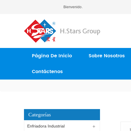
Bienvenido A H.Stars (Guangzhou) Refri
Página De Inicio
Sobre Nosotros
Contáctenos
Categorías
Enfriadora Industrial