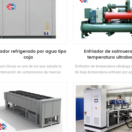
iador refrigerado por agua tipo
Enfriador de salmuer
caja
temperatura ultraba
ars Group es uno de los que adopta la
Enfriador de temperatura ultrabaja 
mbinación de compresores de marcas
de baja temperatura enfriado por 
as y fabricantes de enfriadores enfriados
Los enfriadores de baja temperatu
gua tipo caja de componentes de control
compresores de doble tornillo de alta
rónico. El fabricante de enfriadores scroll
equipados con intercambiadores d
lares equipa el enfriador scroll enfriado
carcasa y tubos de alta eficiencia 
gua con un condensador y evaporador de
mismos e intercambiadores de calor 
asa y tubos de alta eficiencia. La unidad
La unidad de recuperación de calo
controlada por microordenador y equipada
configurar en función de las neces
 varias funciones de protección de alta
cliente, lo que es adecuado para 
iabilidad. Está diseñado para un aire
farmacéuticos, químicos, electr
ndicionado cómodo y puede usarse en
procesamiento de alimentos, 