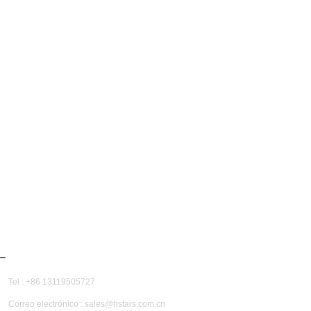
CONTÁCTENOS
Tel : +86 13119505727
Correo electrónico :
sales@hstars.com.cn