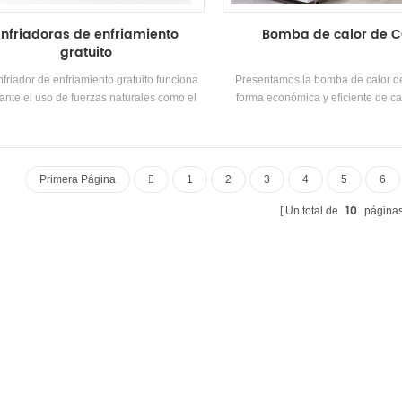
elo con varias máquinas/módulos, lo cual
Enfriadoras de enfriamiento
Bomba de calor de 
ecuado para el campo de proveedores de
gratuito
adores enfriados por agua tipo caja, como
eles, centros comerciales, edificios de
friador de enfriamiento gratuito funciona
Presentamos la bomba de calor d
nas, etc. Tiene dos tipos abiertos y Tipo de
ante el uso de fuerzas naturales como el
forma económica y eficiente de ca
de WC. Se pueden formar combinaciones
o, la radiación solar y la evaporación para
hogar.
lares según las necesidades del cliente
enfriar el aire.
Primera Página
1
2
3
4
5
6
10
Un total de
página