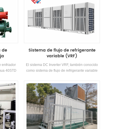
a de
Sistema de flujo de refrigerante
ja
variable (VRF)
y enfriador
El sistema DC Inverter VRF, también conocido
agua 40STD
como sistema de flujo de refrigerante variable
ra adoptan
(VRF), es una tecnología avanzada de aire
 eficiencia,
acondicionado que utiliza principios
e calor de
termodinámicos para una refrigeración y
hechos a sí
calefacción eficientes. Es una combinación de
tipo aleta.
dos sistemas, a saber, un sistema de volumen
r se puede
de refrigerante variable (VRV) y un compresor
idades del
inversor.
productos
ónicos,
etc.