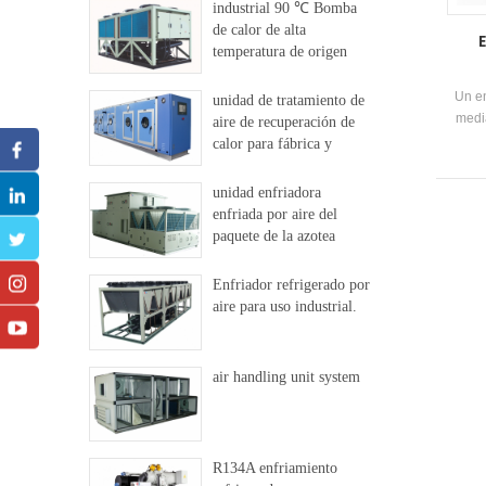
industrial 90 ℃ Bomba
paral
de calor de alta
es ad
temperatura de origen
enfri
dural
hot
Un en
unidad de tratamiento de
ofici
medi
aire de recuperación de
caja 
vient
calor para fábrica y
modu
hospital
unidad enfriadora
enfriada por aire del
paquete de la azotea
Enfriador refrigerado por
aire para uso industrial.
air handling unit system
R134A enfriamiento