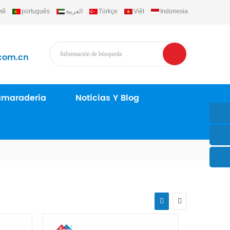
ий
português
العربية
Türkçe
Việt
Indonesia
com.cn
maradería
Noticias Y Blog