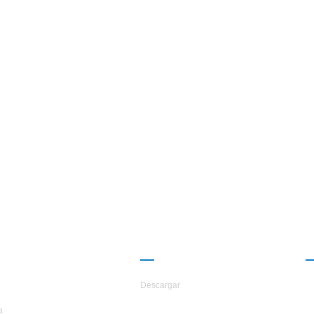
ERCA DE
CAMARADERÍA
TARS
Descargar
a