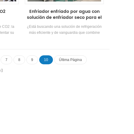
CO2
Enfriador enfriado por agua con
solución de enfriador seco para el
área norte Área de baja
e CO2: la
¿Está buscando una solución de refrigeración
temperatura ambiente
lentar su
más eficiente y de vanguardia que combine
eficiencia, flexibilidad y confiabilidad en países
de regiones frías? No busque más: estamos
orgullosos de presentar nuestra última
innovación: el enfriador de agua con soluciones
7
8
9
10
Última Página
de refrigeración Dry Cooler.
s