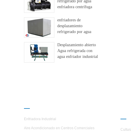
refrigerado por agua
enfriadora centrífuga
libre
enfriadores de
desplazamiento
refrigerado por agua
Desplazamiento abierto
Agua refrigerada con
agua enfriador industrial
PRODUCTOS
AC
H.S
Enfriadora Industrial
Aire Acondicionado en Centros Comerciales
Cultur