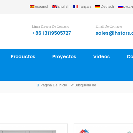
español
English
français
Deutsch
русск
gerating Equipment Group Ltd..
Línea Directa De Contacto
Email De Contacto
+86 13119505727
sales@hstars.
Productos
Proyectos
Videos
Ca
BÚSQUEDA DE
>
Página De Inicio
Búsqueda de