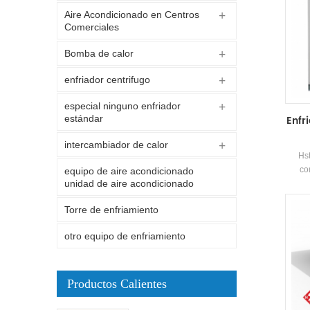
Aire Acondicionado en Centros
Comerciales
Bomba de calor
enfriador centrifugo
especial ninguno enfriador
Enfr
estándar
intercambiador de calor
Hst
co
equipo de aire acondicionado
unidad de aire acondicionado
famos
por a
Torre de enfriamiento
elect
modu
otro equipo de enfriamiento
por a
carc
está 
con
Productos Calientes
f
aco