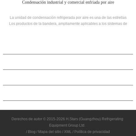
Condensación industrial y comercial enfriada por aire
La unidad de condensación refrigerada por aire es una de las estrellas
Los productos de la bandera, ampliamente aplicables a los sistemas de
enfriamiento industrial y comercial para el procesamiento de alimentos,
la refrigeración y la temperatura baja especial Requisitos.
PRODUCTOS
ACERCA DE H.STARS
CAMARADERÍA
CONTÁCTENOS
Derechos de autor © 2015-2026 H.Stars (Guangzhou) Refrigerating
Equipment Group Ltd.
/
Blog
/
Mapa del sitio
/
XML
/
Política de privacidad