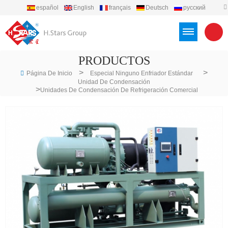
español
English
français
Deutsch
русский
português
العربية
Türkçe
Việt
Indonesia
PRODUCTOS
>
>
Página De Inicio
Especial Ninguno Enfriador Estándar
Unidad De Condensación
>
Unidades De Condensación De Refrigeración Comercial