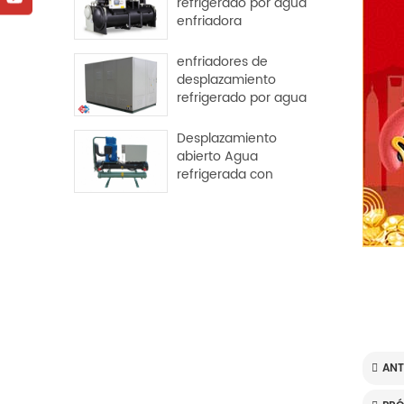
refrigerado por agua
enfriadora
centrífuga libre
enfriadores de
desplazamiento
refrigerado por agua
Desplazamiento
abierto Agua
refrigerada con
agua enfriador
industrial
ANT