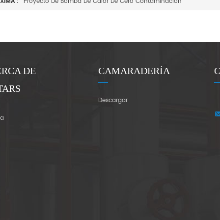
XIMA :
Proyecto De Bomba De Calor De Cero Contaminación
ERCA DE
CAMARADERÍA
TARS
Descargar
ra
r