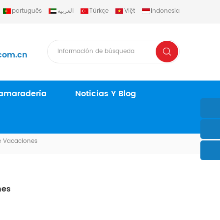
português
العربية
Türkçe
Việt
Indonesia
com.cn
amaradería
Noticias Y Blog
e Vacaciones
nes