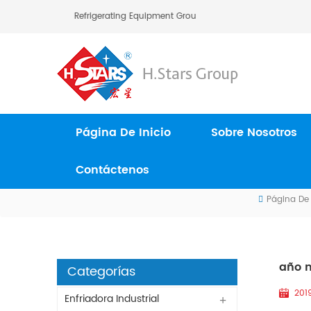
H.Stars (Guangzhou) Refrigerating Equipment Group Ltd..
Página De Inicio
Sobre Nosotros
Contáctenos
Página De 
año n
Categorías
201
Enfriadora Industrial