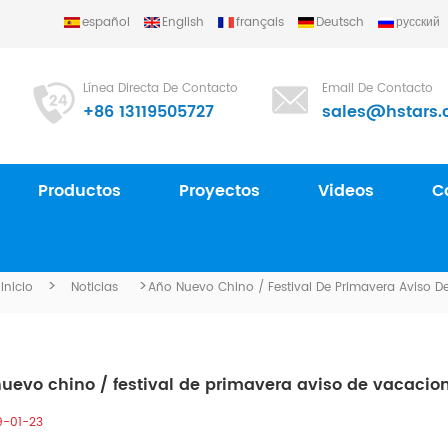
español
English
français
Deutsch
русский
Línea Directa De Contacto
Email De Contacto
+86 13119505727
sales@hstars.
Productos
Proyectos
Videos
C
NOTICIAS
>
>
Inicio
Noticias
Año Nuevo Chino / Festival De Primavera Aviso D
uevo chino / festival de primavera aviso de vacacio
9-01-23