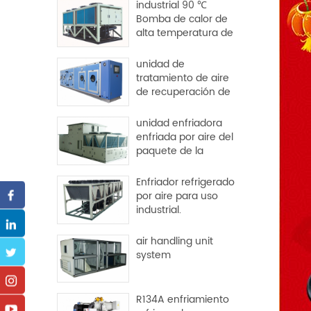
industrial 90 ℃
Bomba de calor de
alta temperatura de
origen dural
unidad de
tratamiento de aire
de recuperación de
calor para fábrica y
hospital
unidad enfriadora
enfriada por aire del
paquete de la
azotea
Enfriador refrigerado
por aire para uso
industrial.
air handling unit
system
R134A enfriamiento