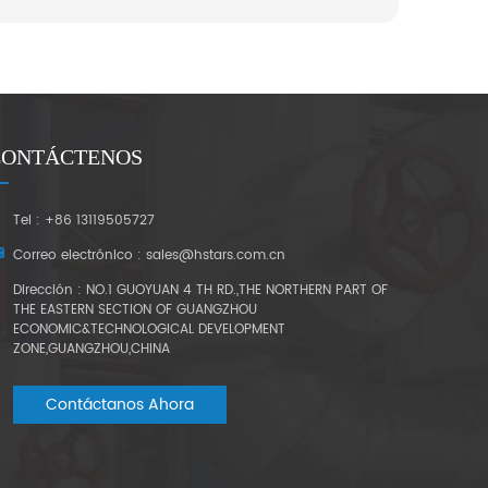
CONTÁCTENOS
Tel : +86 13119505727
Correo electrónico :
sales@hstars.com.cn
Dirección : NO.1 GUOYUAN 4 TH RD.,THE NORTHERN PART OF
THE EASTERN SECTION OF GUANGZHOU
ECONOMIC&TECHNOLOGICAL DEVELOPMENT
ZONE,GUANGZHOU,CHINA
Contáctanos Ahora