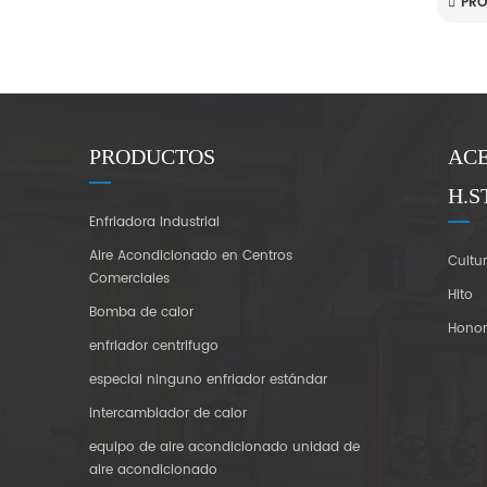
PRÓ
PRODUCTOS
AC
H.S
Enfriadora Industrial
Aire Acondicionado en Centros
Cultu
Comerciales
Hito
Bomba de calor
Hono
enfriador centrifugo
especial ninguno enfriador estándar
intercambiador de calor
equipo de aire acondicionado unidad de
aire acondicionado