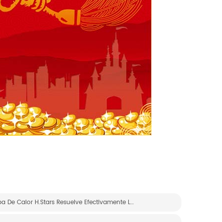
Cinco Métodos De Acuicultura A Temperatura Constante, La Bomba De Calor H.stars Resuelve Efectivamente Los Problemas De Control De La Temperatura Del Agua.