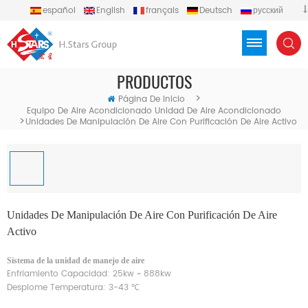
español
English
français
Deutsch
русский
português
العربية
Türkçe
Việt
Indonesia
PRODUCTOS
>
Página De Inicio
Equipo De Aire Acondicionado Unidad De Aire Acondicionado
>
Unidades De Manipulación De Aire Con Purificación De Aire Activo
Unidades De Manipulación De Aire Con Purificación De Aire
Activo
Sistema de la unidad de manejo de aire
Enfriamiento Capacidad: 25kw ~ 888kw
Desplome Temperatura: 3-43 ℃