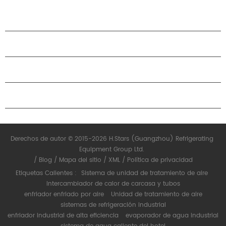
industria electrónica, la industria del automóvil, la industria de
impresión y alimentos, edificios comerciales, tratamiento de COV
y protección del medio ambiente, calidad del aire interior,
PRODUCTOS
ventilación marina
ACERCA DE H.STARS
CAMARADERÍA
CONTÁCTENOS
Derechos de autor © 2015-2026 H.Stars (Guangzhou) Refrigerating
Equipment Group Ltd.
/
Blog
/
Mapa del sitio
/
XML
/
Política de privacidad
Etiquetas Calientes :
Sistema de unidad de tratamiento de aire
Intercambiador de calor de carcasa y tubos
enfriador enfriado por aire
Unidad de tratamiento de aire
sistemas de refrigeración industrial
enfriador industrial de alta eficiencia
evaporador de agua industrial