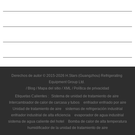
PRODUCTOS
ACERCA DE H.STARS
CAMARADERÍA
CONTÁCTENOS
Derechos de autor © 2015-2026 H.Stars (Guangzhou) Refrigerating
Equipment Group Ltd.
/
Blog
/
Mapa del sitio
/
XML
/
Política de privacidad
Etiquetas Calientes :
Sistema de unidad de tratamiento de aire
Intercambiador de calor de carcasa y tubos
enfriador enfriado por aire
Unidad de tratamiento de aire
sistemas de refrigeración industrial
enfriador industrial de alta eficiencia
evaporador de agua industrial
sistema de agua caliente del hotel
Bomba de calor de alta temperatura
humidificador de la unidad de tratamiento de aire