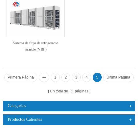
Sistema de flujo de refrigerante
variable (VRF)
Primera Página
1
2
3
4
5
Última Página
Un total de
5
páginas
Categorías
Productos Calientes