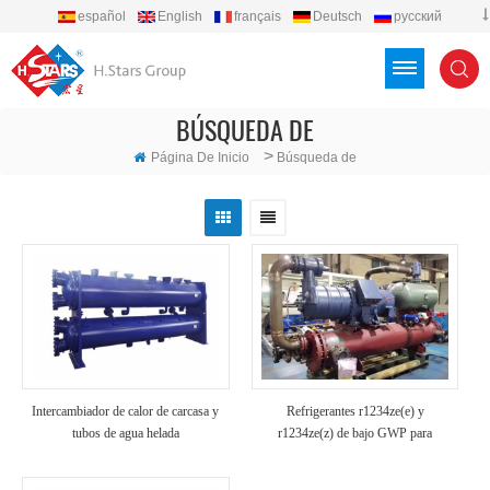
español
English
français
Deutsch
русский
português
العربية
Türkçe
Việt
Indonesia
BÚSQUEDA DE
>
Página De Inicio
Búsqueda de
Intercambiador de calor de carcasa y
Refrigerantes r1234ze(e) y
tubos de agua helada
r1234ze(z) de bajo GWP para
bombas de calor geotérmicas de alta
temperatura