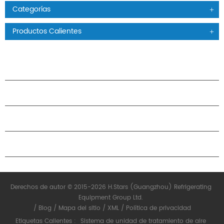
Categorías
Productos Calientes
PRODUCTOS
ACERCA DE H.STARS
CAMARADERÍA
CONTÁCTENOS
Derechos de autor © 2015-2026 H.Stars (Guangzhou) Refrigerating
Equipment Group Ltd.
/
Blog
/
Mapa del sitio
/
XML
/
Política de privacidad
Etiquetas Calientes :
Sistema de unidad de tratamiento de aire