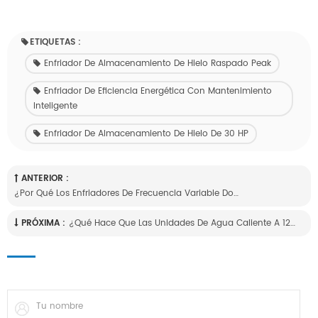
ETIQUETAS :
Enfriador De Almacenamiento De Hielo Raspado Peak
Enfriador De Eficiencia Energética Con Mantenimiento
Inteligente
Enfriador De Almacenamiento De Hielo De 30 HP
ANTERIOR :
¿Por Qué Los Enfriadores De Frecuencia Variable Dominan El Mercado Del Aire Acondicionado Industrial?
PRÓXIMA :
¿Qué Hace Que Las Unidades De Agua Caliente A 120 °C Sean El Próximo Gran Salto Energético?